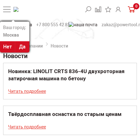
0
+7 800 555 42 85
zakaz@powertool.
Ваш город:
Ваш город:
Москва
Москва
О компании
Новости
Нет
Нет
Да
Да
Новости
Новинка: LINOLIT CRTS 836-4U двухроторная
затирочная машина по бетону
Читать подробнее
Твёрдосплавная оснастка по старым ценам
Читать подробнее