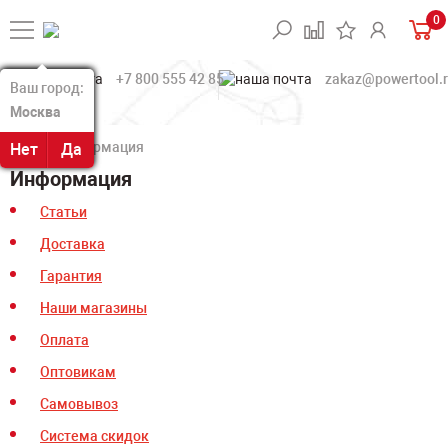
0
+7 800 555 42 85
zakaz@powertool.
Ваш город:
Ваш город:
Москва
Москва
Информация
Нет
Нет
Да
Да
Информация
Статьи
Доставка
Гарантия
Наши магазины
Оплата
Оптовикам
Самовывоз
Система скидок