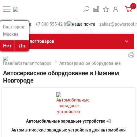
0
+7 800 555 42 85
zakaz@powertool.
Ваш город:
Ваш город:
Москва
Москва
Каталог товаров
Нет
Нет
Да
Да
Каталог товаров
Автосервисное оборудование
Автосервисное оборудование в Нижнем
Новгороде
Автомобильные зарядные устройства
43
Автоматические зарядные устройства для автомобиля