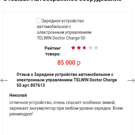
Рейтинг
Рейтинг
Рейтинг
Рейтинг
Рейтинг
Рейтинг
товара:
товара:
Рейтинг
Рейтинг
Рейтинг
Рейтинг
товара:
товара:
товара:
товара:
По запросу
p
36 300
товара:
товара:
товара:
товара:
p
p
p
p
31 400
31 400
53 000
54 000
По запросу
p
p
p
85 000
15 000
15 000
Отзыв о Зарядное устройство автомобильное с
электронным управлением TELWIN Doctor Charge
50 арт.807613
Николай
отличное устройство, очень спасает особенно зимой,
заряжает аккумулятор при любом уровне зарядки. Всем
рекмендую!