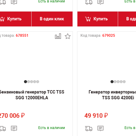
Есть в наличии
Есть 
Купить
В один клик
Купить
В од
 товара:
678551
Код товара:
679025
Бензиновый генератор ТСС TSS
Генератор инверторны
SGG 12000EHLA
TSS SGG 4200Ei
270 006
49 910
₽
₽
Есть в наличии
Есть 