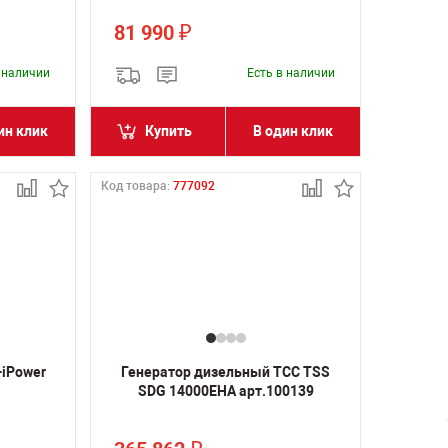
81 990
₽
в наличии
Есть в наличии
ин клик
Купить
В один клик
Код товара:
777092
-iPower
Генератор дизельный ТСС TSS
SDG 14000EHA арт.100139