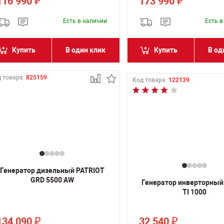
116 990
173 990
₽
₽
Есть в наличии
Есть 
Купить
В один клик
Купить
В од
 товара:
825159
Код товара:
122139
Генератор дизельный PATRIOT
GRD 5500 AW
Генератор инверторный
TI 1000
134 090
32 540
₽
₽