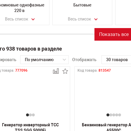
нзиновые однофазные
Бытовые
220 в
Весь список
Весь список
Показать все
го 938 товаров в разделе
тировать
По умолчанию
Отображать
30 товаров
 товара:
777096
Код товара:
813547
Генератор инверторный ТСС
Бензиновый генератор A
TSS SGG 5000Ei
A5500C