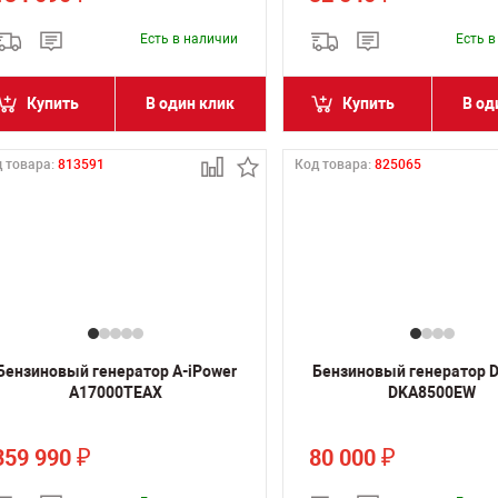
Есть в наличии
Есть 
Купить
В один клик
Купить
В од
 товара:
813591
Код товара:
825065
Бензиновый генератор A-iPower
Бензиновый генератор 
A17000TEAX
DKA8500EW
359 990
80 000
₽
₽