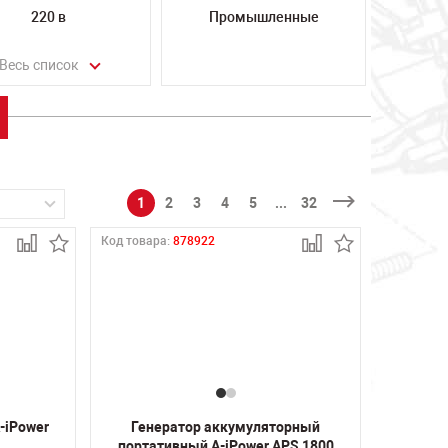
220 в
Промышленные
Весь список
1
2
3
4
5
...
32
Код товара:
878922
-iPower
Генератор аккумуляторный
портативный A-iPower APS 1800