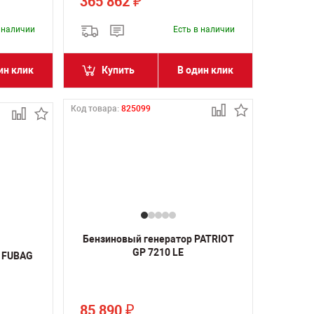
365 862
₽
в наличии
Есть в наличии
ин клик
Купить
В один клик
Код товара:
825099
Бензиновый генератор PATRIOT
GP 7210 LE
 FUBAG
85 890
₽