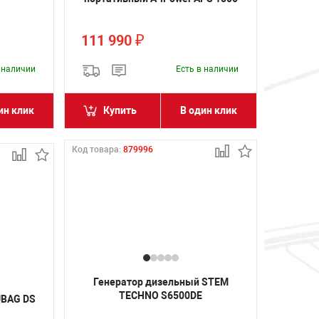
111 990
₽
в наличии
Есть в наличии
ин клик
Купить
В один клик
Код товара:
879996
Генератор дизельный STEM
TECHNO S6500DE
UBAG DS