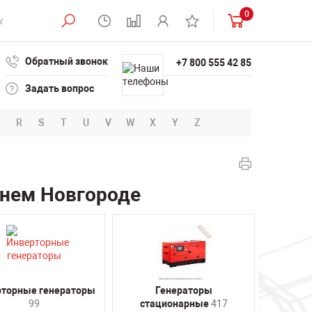
0
Обратный звонок
+7 800 555 42 85
Задать вопрос
R
S
T
U
V
W
X
Y
Z
жнем Новгороде
рторные генераторы
Генераторы
99
стационарные
417