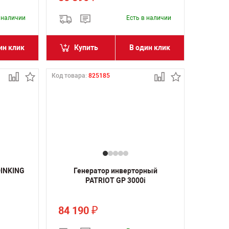
в наличии
Есть в наличии
ин клик
Купить
В один клик
Код товара:
825185
DINKING
Генератор инверторный
PATRIOT GP 3000i
84 190
₽