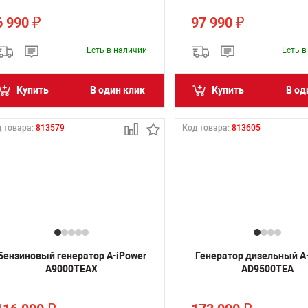
6 990
97 990
₽
₽
Есть в наличии
Есть 
Купить
В один клик
Купить
В од
 товара:
813579
Код товара:
813605
Бензиновый генератор A-iPower
Генератор дизельный A
A9000TEAX
AD9500TEA