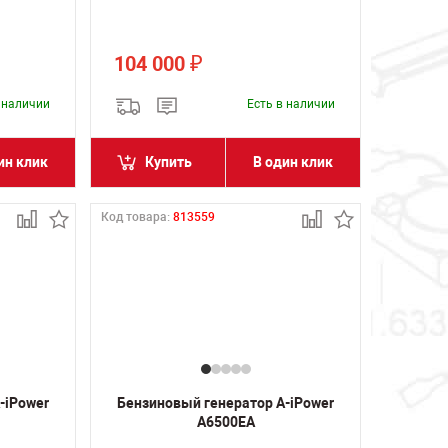
104 000
₽
в наличии
Есть в наличии
ин клик
Купить
В один клик
Код товара:
813559
-iPower
Бензиновый генератор A-iPower
A6500EA