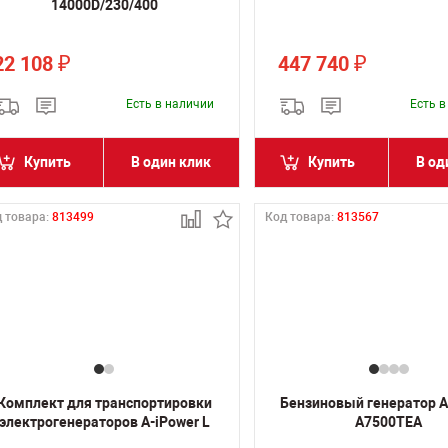
14000D/230/400
22 108
447 740
₽
₽
Есть в наличии
Есть 
Купить
В один клик
Купить
В од
 товара:
813499
Код товара:
813567
Комплект для транспортировки
Бензиновый генератор A
электрогенераторов A-iPower L
A7500TEA