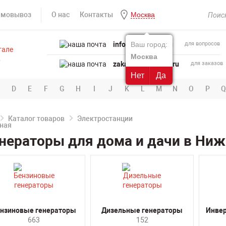
амовывоз
О нас
Контакты
Москва
info@powertool.ru
Ваш город:
для вопросов
Москва
zakaz@powertool.ru
для заказов
Нет
Да
D
E
F
G
H
I
J
K
L
M
N
O
P
Q
Каталог товаров
Электростанции
нераторы для дома и дачи в Ни
нзиновые генераторы
Дизельные генераторы
Инве
663
152