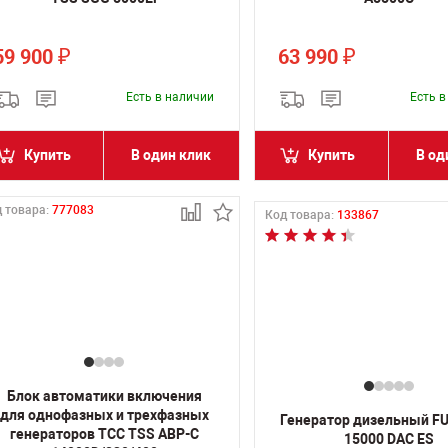
59 900
63 990
₽
₽
Есть в наличии
Есть 
Купить
В один клик
Купить
В од
 товара:
777083
Код товара:
133867
Блок автоматики включения
для однофазных и трехфазных
Генератор дизельный F
генераторов ТСС TSS АВР-С
15000 DAC ES