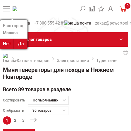
0
+7 800 555 42 85
zakaz@powertool.
Ваш город:
Ваш город:
Москва
Москва
Каталог товаров
Нет
Нет
Да
Да
Каталог товаров
Электростанции
Туристические м
Мини генераторы для похода в Нижнем
Новгороде
Всего 89 товаров в разделе
Сортировать
По умолчанию
Отображать
30 товаров
1
2
3