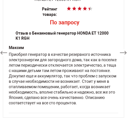
Рейтинг
Рейтинг
Рейтинг
товара:
товара:
товара:
По запросу
По запросу
p
199 900
Отзыв о Бензиновый генератор HONDA ET 12000
K1 RGH
Максим
Приобрел генератор в качестве резервного источника
электроэнергии для загородного дома, так как в поселке
летом периодически отключается электричество, а теща
с нашими детьми там летом проживают на постоянке.
Докупил еще и аккумулятор, так что проблем с запуском
в случае необходимости не возникает. Стоит у меня в
отапливаемом помещении, работает, когда возникает
необходимость, вполне стабильно и надежно, все же это
Япония, сделано все очень качественно. Описанию
соответствует на все сто процентов.