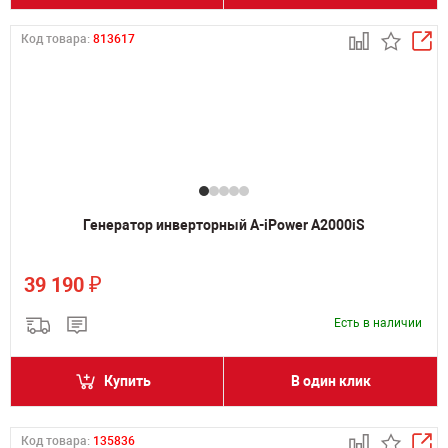
Код товара:
813617
Генератор инверторный A-iPower A2000iS
₽
39 190
Есть в наличии
Купить
В один клик
Код товара:
135836