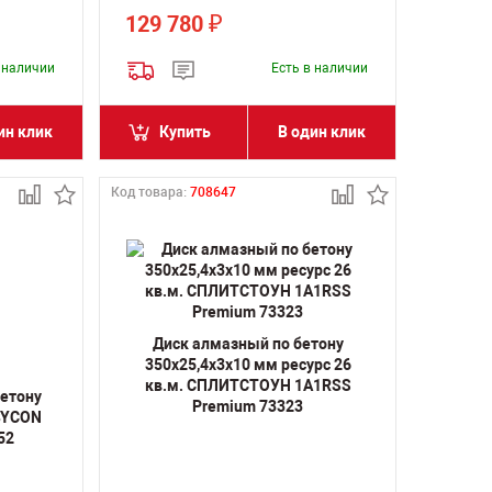
129 780
₽
в наличии
Есть в наличии
ин клик
Купить
В один клик
Код товара:
708647
Диск алмазный по бетону
350х25,4х3х10 мм ресурс 26
кв.м. СПЛИТСТОУН 1A1RSS
бетону
Premium 73323
 BYCON
52