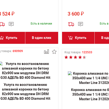
8 524
3 600
₽
₽
Есть в наличии
Есть 
Купить
В один клик
Купить
В од
 товара:
690909
Код товара:
122533
Услуга по восстановлению
алмазной коронки по бетону
Коронка алмазная по 
82x900 мм модулем DH DRM
350х400 мм 1 1/4 UNC
G30 АДЕЛЬ BD 400 Diamond Hit
Master Line 31202