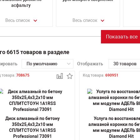
асфальту
Весь список
Весь список
Показать все
го 6615 товаров в разделе
тировать
По умолчанию
Отображать
30 товаров
 товара:
708675
Код товара:
690951
Диск алмазный по бетону
Услуга по восстанов
350х25,4х3,2х10 мм
алмазной коронки по бе
СПЛИТСТОУН 1A1RSS
мм модулем АДЕЛЬ B
Professional 73091
Diamond Hit