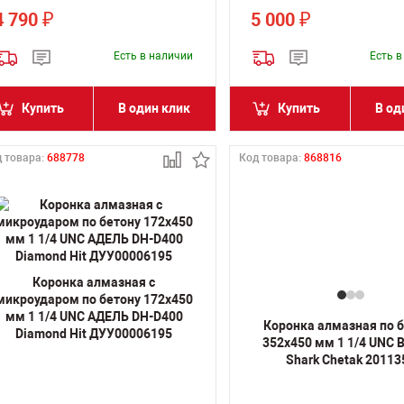
4 790
5 000
₽
₽
Есть в наличии
Есть 
Купить
В один клик
Купить
В од
 товара:
688778
Код товара:
868816
Коронка алмазная с
микроударом по бетону 172х450
мм 1 1/4 UNC АДЕЛЬ DH-D400
Коронка алмазная по 
Diamond Hit ДУУ00006195
352х450 мм 1 1/4 UNC
Shark Chetak 20113