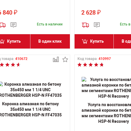
6 840
2 628
₽
₽
Есть в наличии
Есть 
Купить
В один клик
Купить
В од
 товара:
410672
Код товара:
410997
Коронка алмазная по бетону
Услуга по восстанов
35х450 мм 1 1/4 UNC
алмазной коронки по бет
ROTHENBERGER HSP-N FF47035
мм сегментами ROTHEN
HSP-N Recovery