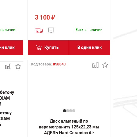
3 100
₽
в наличии
Есть в наличии
ин клик
Купить
В один клик
Код товара:
858043
бетону
 DIAM
Диск алмазный по
6
керамограниту 125х22,23 мм
АДЕЛЬ Hard Ceramics AI-