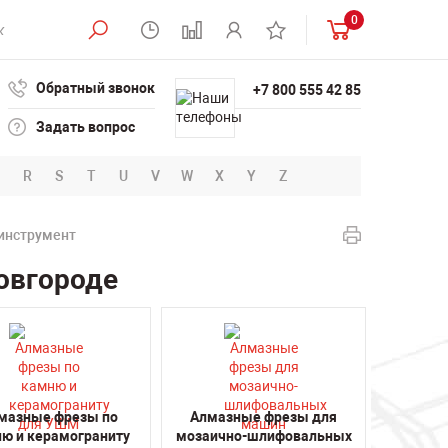
0
Обратный звонок
+7 800 555 42 85
Задать вопрос
R
S
T
U
V
W
X
Y
Z
инструмент
овгороде
мазные фрезы по
Алмазные фрезы для
ю и керамограниту
мозаично-шлифовальных