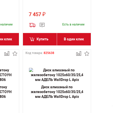
7 457
₽
в наличии
Есть в наличии
ин клик
Купить
В один клик
Код товара:
825638
тону
Диск алмазный по
ТСТОУН
железобетону 1025х60/35/25,4
2806
мм АДЕЛЬ WallDrop L Apix