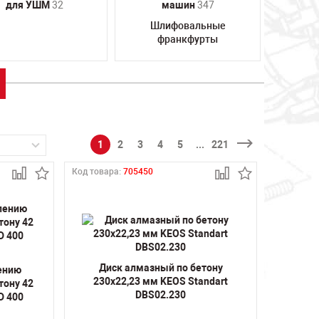
для УШМ
32
машин
347
Шлифовальные
франкфурты
1
2
3
4
5
...
221
Код товара:
705450
Диск алмазный по бетону
лению
230х22,23 мм KEOS Standart
тону 42
DBS02.230
D 400