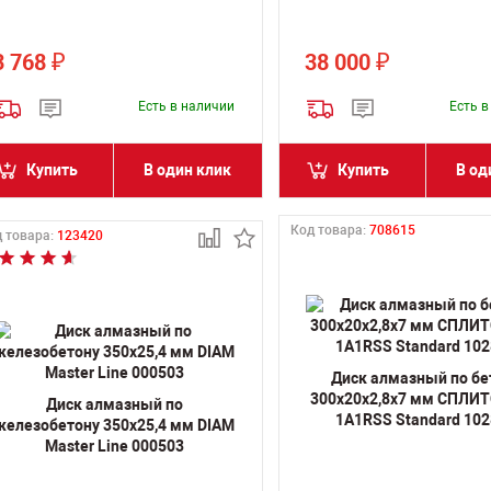
3 768
38 000
₽
₽
Есть в наличии
Есть 
Купить
В один клик
Купить
В од
Код товара:
708615
 товара:
123420
Диск алмазный по бе
300х20х2,8х7 мм СПЛИ
Диск алмазный по
1A1RSS Standard 10
железобетону 350х25,4 мм DIAM
Master Line 000503