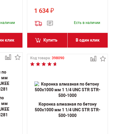
1 634
₽
в наличии
Есть в наличии
ин клик
Купить
В один клик
Код товара:
398090
по
8 мм
Коронка алмазная по бетону
AUKEE
500х1000 мм 1 1/4 UNC STR STR-
8281
500-1000