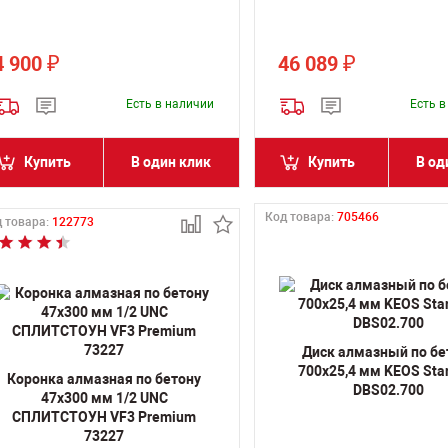
4 900
46 089
₽
₽
Есть в наличии
Есть 
Купить
В один клик
Купить
В од
Код товара:
705466
 товара:
122773
Диск алмазный по бе
700х25,4 мм KEOS Sta
Коронка алмазная по бетону
DBS02.700
47х300 мм 1/2 UNC
СПЛИТСТОУН VF3 Premium
73227