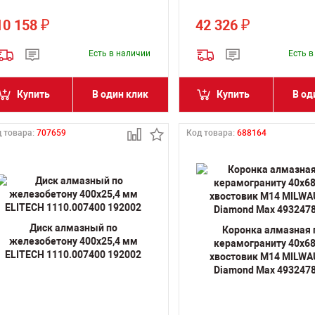
10 158
42 326
₽
₽
Есть в наличии
Есть 
Купить
В один клик
Купить
В од
 товара:
707659
Код товара:
688164
Диск алмазный по
Коронка алмазная 
железобетону 400х25,4 мм
керамограниту 40х6
ELITECH 1110.007400 192002
хвостовик M14 MILW
Diamond Max 493247