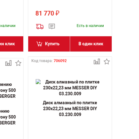
81 770
₽
в наличии
Есть в наличии
ин клик
Купить
В один клик
Код товара:
706092
Диск алмазный по плитке
230х22,23 мм MESSER DIY
лению
03.230.009
ону 500
BERGER