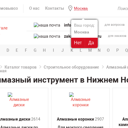
амовывоз
О нас
Контакты
Москва
info@powertool.ru
Ваш город:
для вопросов
Москва
zakaz@powertool.ru
для заказов
Нет
Да
D
E
F
G
H
I
J
K
L
M
N
O
P
Q
Каталог товаров
Строительное оборудование
Алмазный 
лмазный инструмент в Нижнем Н
Алмазные диски
2614
Алмазные коронки
2907
Ал
камн
Алмазные диски по
Для мокрого сверления