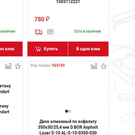
1503112221
780
₽
в наличии
Есть в наличии
ин клик
Купить
В один клик
Код товара:
964109
тону
ndart
Диск алмазный по асфальту
350х30/25,4 мм D.BOR Asphalt
Laser S-10 AL-S-10-0350-030