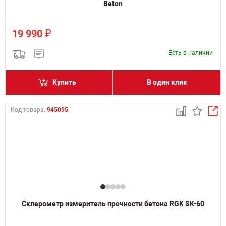
Beton
₽
19 990
Есть в наличии
Купить
В один клик
Код товара:
945095
Склерометр измеритель прочности бетона RGK SK-60