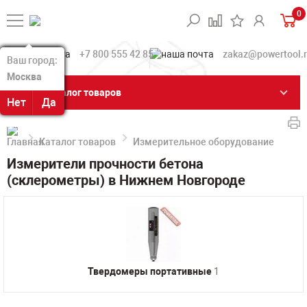
0
+7 800 555 42 85
zakaz@powertool.
Ваш город:
Ваш город:
Москва
Москва
Каталог товаров
Нет
Нет
Да
Да
Каталог товаров
Измерительное оборудование
Ск
Измерители прочности бетона
(склерометры) в Нижнем Новгороде
Твердомеры портативные
1