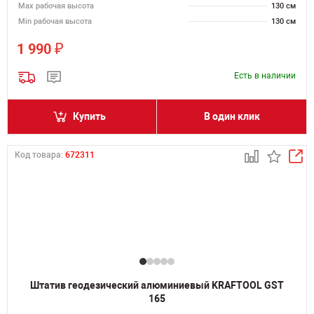
Мах рабочая высота
130 см
Min рабочая высота
130 см
₽
1 990
Есть в наличии
Купить
В один клик
Код товара:
672311
Штатив геодезический алюминиевый KRAFTOOL GST
165