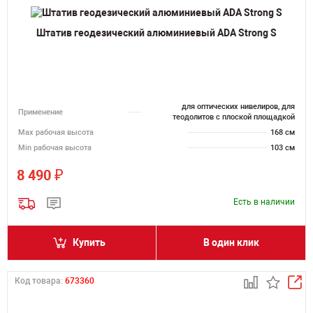
Штатив геодезический алюминиевый ADA Strong S
для оптических нивелиров, для
Применение
теодолитов с плоской площадкой
Мах рабочая высота
168 см
Min рабочая высота
103 см
₽
8 490
Есть в наличии
Купить
В один клик
Код товара:
673360