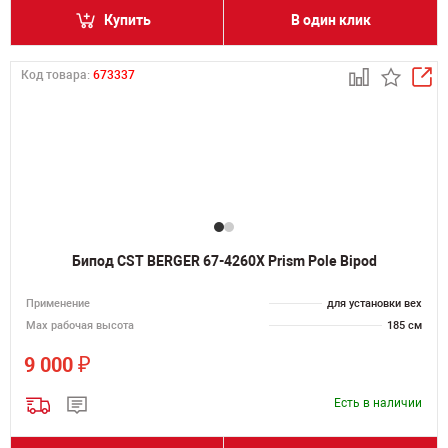
Купить
В один клик
Код товара:
673337
Бипод CST BERGER 67-4260X Prism Pole Bipod
Применение
для установки вех
Мах рабочая высота
185 см
₽
9 000
Есть в наличии