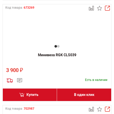
Код товара:
673269
Минивеха RGK CLS039
₽
3 900
Есть в наличии
Купить
В один клик
Код товара:
702987