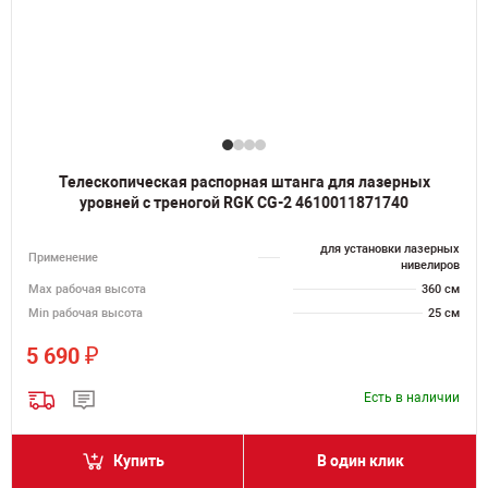
Телескопическая распорная штанга для лазерных
уровней с треногой RGK CG-2 4610011871740
для установки лазерных
Применение
нивелиров
Мах рабочая высота
360 см
Min рабочая высота
25 см
₽
5 690
Есть в наличии
Купить
В один клик