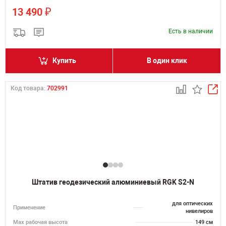
₽
13 490
Есть в наличии
Купить
В один клик
Код товара:
702991
Штатив геодезический алюминиевый RGK S2-N
для оптических
Применение
нивелиров
Мах рабочая высота
149 см