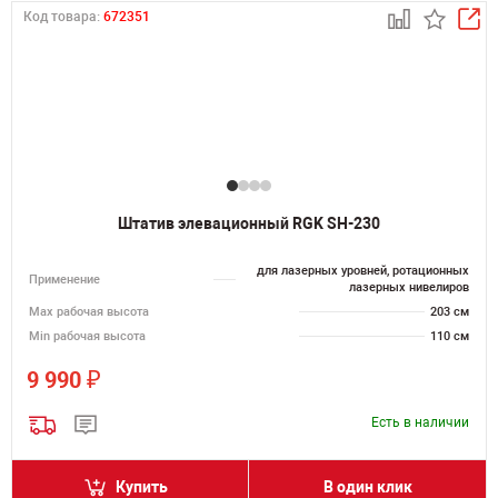
Код товара:
672351
Штатив элевационный RGK SH-230
для лазерных уровней, ротационных
Применение
лазерных нивелиров
Мах рабочая высота
203 см
Min рабочая высота
110 см
₽
9 990
Есть в наличии
Купить
В один клик