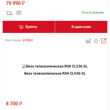
₽
79 990
Есть в наличии
Купить
В один клик
Код товара:
673261
Веха телескопическая RGK CLS36-SL
₽
8 700