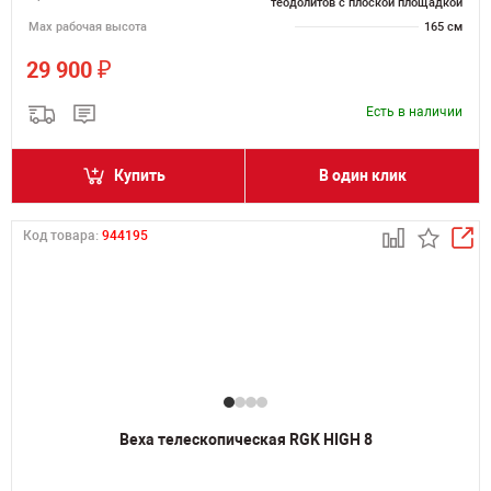
теодолитов с плоской площадкой
Мах рабочая высота
165 см
₽
29 900
Есть в наличии
Купить
В один клик
Код товара:
944195
Веха телескопическая RGK HIGH 8