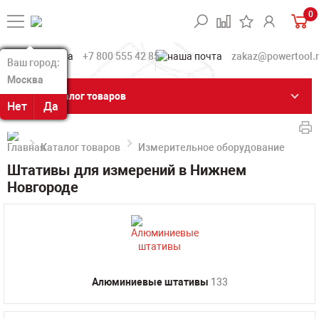
0
+7 800 555 42 85
zakaz@powertool.
Ваш город:
Ваш город:
Москва
Москва
Каталог товаров
Нет
Нет
Да
Да
Каталог товаров
Измерительное оборудование
Шт
Штативы для измерений в Нижнем
Новгороде
Алюминиевые штативы
133