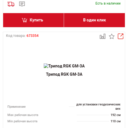
Есть в наличии
Купить
В один клик
Код товара:
673354
Трипод RGK GM-3A
для установки геодезических
Применение
вех
Мах рабочая высота
192 см
Min рабочая высота
110 см