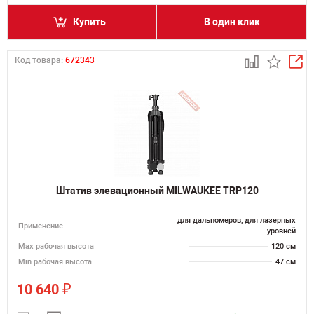
Купить
В один клик
Код товара:
672343
Штатив элевационный MILWAUKEE TRP120
для дальномеров, для лазерных
Применение
уровней
Мах рабочая высота
120 см
Min рабочая высота
47 см
₽
10 640