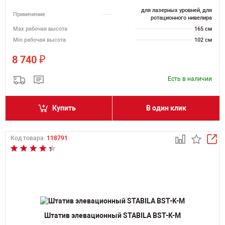
для лазерных уровней, для
Применение
ротационного нивелира
Мах рабочая высота
165 см
Min рабочая высота
102 см
₽
8 740
Есть в наличии
Купить
В один клик
Код товара:
118791
Штатив элевационный STABILA BST-K-M