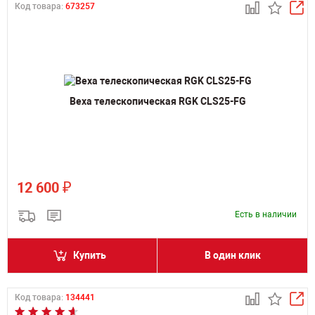
Код товара:
673257
Веха телескопическая RGK CLS25-FG
₽
12 600
Есть в наличии
Купить
В один клик
Код товара:
134441