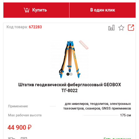
Купить
В один клик
Код товара:
672283
Штатив геодезический фиберглассовый GEOBOX
ТГ-8022
для нивелиров, теодолитов, электронных
Применение
тахеометров, сканеров, GNSS приемников
Мах рабочая высота
175 см
₽
44 900