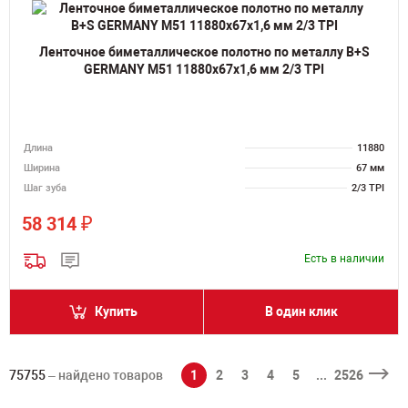
Ленточное биметаллическое полотно по металлу B+S
GERMANY M51 11880х67х1,6 мм 2/3 TPI
Длина
11880
Ширина
67 мм
Шаг зуба
2/3 TPI
₽
58 314
Есть в наличии
Купить
В один клик
75755
– найдено товаров
1
2
3
4
5
...
2526