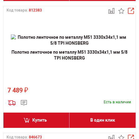
Код товара:
812383
Полотно ленточное по металлу M51 3330х34х1,1 мм 5/8
TPI HONSBERG
₽
7 489
Есть в наличии
Купить
В один клик
Код товара:
846673