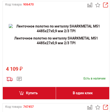
Код товара:
906470
Ленточное полотно по металлу SHARKMETAL M51
4485х27х0,9 мм 2/3 TPI
₽
4 109
Есть в наличии
Купить
В один клик
Код товара:
747457