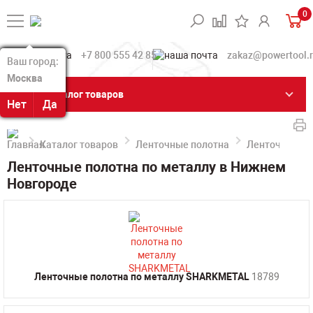
0
+7 800 555 42 85
zakaz@powertool.
Ваш город:
Ваш город:
Москва
Москва
Каталог товаров
Нет
Нет
Да
Да
Каталог товаров
Ленточные полотна
Ленточные по
Ленточные полотна по металлу в Нижнем
Новгороде
Ленточные полотна по металлу SHARKMETAL
18789