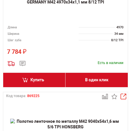
GERMANY M42 4970х34х1,1 мм 8/12 TPI
Длина
4970
Ширина
34 мм
Шаг зуба
8/12 TPI
₽
7 784
Есть в наличии
Купить
В один клик
Код товара:
869225