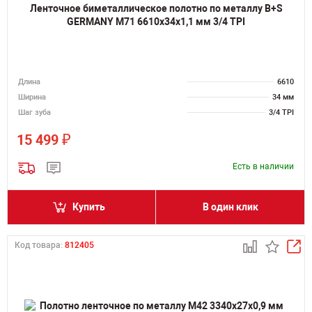
Ленточное биметаллическое полотно по металлу B+S
GERMANY M71 6610х34х1,1 мм 3/4 TPI
Длина
6610
Ширина
34 мм
Шаг зуба
3/4 TPI
₽
15 499
Есть в наличии
Купить
В один клик
Код товара:
812405