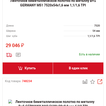
Ленточное биметаллическое полотно по металлу B+S
GERMANY M51 7520х54х1,6 мм 1,1/1,6 TPI
Длина
7520
Ширина
54 мм
Шаг зуба
1,1/1,6 TPI
₽
29 046
Есть в наличии
Купить
В один клик
Код товара:
748234