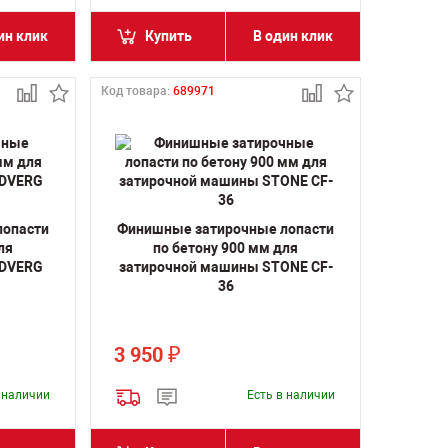
ин клик
Купить
В один клик
Код товара:
689971
лопасти
Финишные затирочные лопасти
ля
по бетону 900 мм для
EDVERG
затирочной машины STONE CF-
36
3 950
₽
в наличии
Есть в наличии