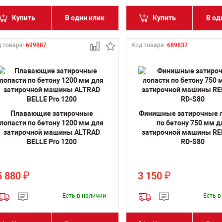
Купить
В один клик
Купить
В од
 товара:
699887
Код товара:
689837
Плавающие затирочные
Финишные затирочные 
лопасти по бетону 1200 мм для
по бетону 750 мм д
затирочной машины ALTRAD
затирочной машины R
BELLE Pro 1200
RD-S80
5 880
3 150
₽
₽
Есть в наличии
Есть 