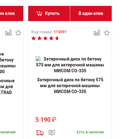
ин клик
Купить
В один клик
Код товара:
113091
Затирочный диск по бетону 575
рочные
мм для затирочной машины
мм для
МИСОМ СО-335
LTRAD
5 190
₽
в наличии
Есть в наличии