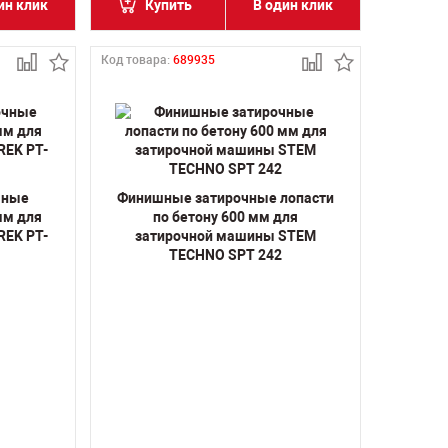
ин клик
Купить
В один клик
Код товара:
689935
чные
Финишные затирочные лопасти
мм для
по бетону 600 мм для
REK PT-
затирочной машины STEM
TECHNO SPT 242