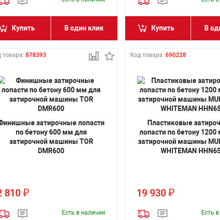
Купить
В один клик
Купить
В од
 товара:
878393
Код товара:
690228
Финишные затирочные лопасти
Пластиковые затиро
по бетону 600 мм для
лопасти по бетону 1200
затирочной машины TOR
затирочной машины MU
DMR600
WHITEMAN HHN6
2 810
19 930
₽
₽
Есть в наличии
Есть 