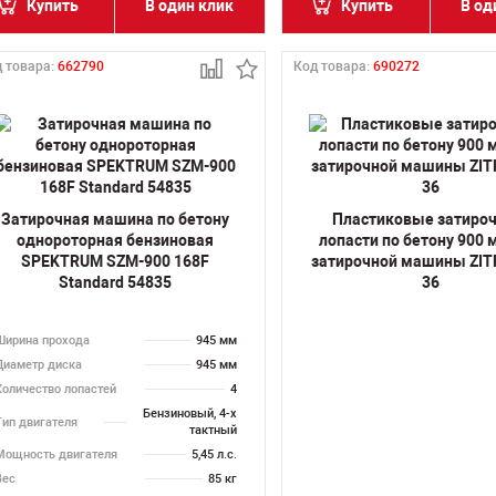
Купить
В один клик
Купить
В од
 товара:
662790
Код товара:
690272
Затирочная машина по бетону
Пластиковые затиро
однороторная бензиновая
лопасти по бетону 900 
SPEKTRUM SZM-900 168F
затирочной машины ZIT
Standard 54835
36
Ширина прохода
945 мм
Диаметр диска
945 мм
Количество лопастей
4
Бензиновый, 4-х
Тип двигателя
тактный
Мощность двигателя
5,45 л.с.
Вес
85 кг