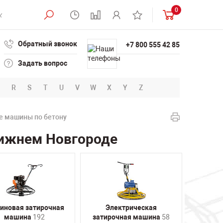
0
Обратный звонок
+7 800 555 42 85
Задать вопрос
R
S
T
U
V
W
X
Y
Z
е машины по бетону
Нижнем Новгороде
иновая затирочная
Электрическая
машина
192
затирочная машина
58