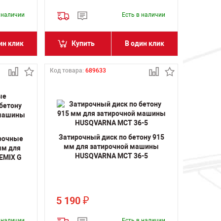
в наличии
Есть в наличии
ин клик
Купить
В один клик
Код товара:
689633
Затирочный диск по бетону 915
рочные
мм для затирочной машины
мм для
HUSQVARNA MCT 36-5
EMIX G
5 190
₽
в наличии
Есть в наличии