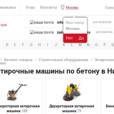
амовывоз
О нас
Контакты
Москва
info@powertool.ru
Ваш город:
для вопросов
Москва
zakaz@powertool.ru
для заказов
Нет
Да
D
E
F
G
H
I
J
K
L
M
N
O
P
Q
Каталог товаров
Строительное оборудование
Затирочны
атирочные машины по бетону в 
нороторная затирочная
Двухроторная затирочная
Бенз
машина
188
машина
79