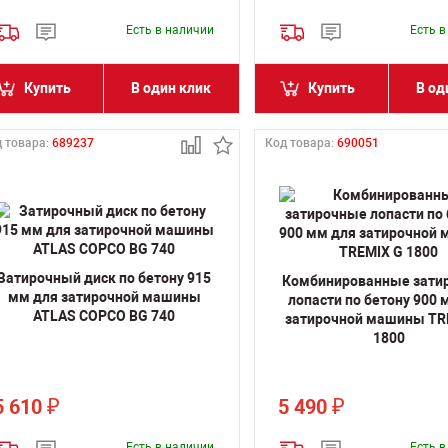
Есть в наличии
Есть 
Купить
В один клик
Купить
В од
 товара:
689237
Код товара:
690051
Затирочный диск по бетону 915
Комбинированные зати
мм для затирочной машины
лопасти по бетону 900 
ATLAS COPCO BG 740
затирочной машины TR
1800
5 610
5 490
₽
₽
Есть в наличии
Есть 