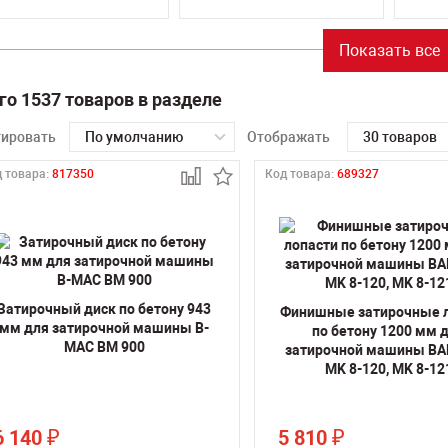
Показать все
го 1537 товаров в разделе
тировать
По умолчанию
Отображать
30 товаров
 товара:
817350
Код товара:
689327
Затирочный диск по бетону 943
Финишные затирочные 
мм для затирочной машины B-
по бетону 1200 мм 
MAC BM 900
затирочной машины BA
MK 8-120, MK 8-12
6 140
5 810
₽
₽