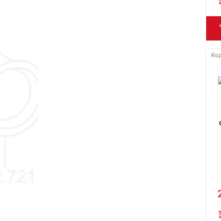
STEM TECHNO (СТЭМ ТЕХНО)
TIEPPO (ТИЕППО)
VEKTOR (ВЕКТОР)
VOLK (ВОЛК)
Код
VPK (ВПК)
WACKER NEUSON (ВАККЕР
НОЙСОН)
МИСОМ
СПЛИТСТОУН
ТСС