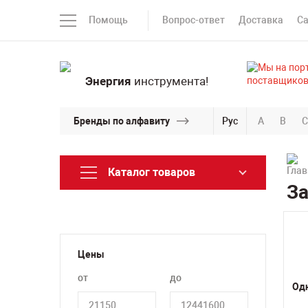
Помощь
Вопрос-ответ
Доставка
С
Энергия
инструмента!
Бренды по алфавиту
Рус
A
B
C
Каталог товаров
З
Цены
от
до
Од