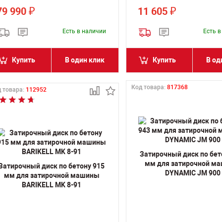
79 990
11 605
₽
₽
Есть в наличии
Есть 
Купить
В один клик
Купить
В од
Код товара:
817368
 товара:
112952
Затирочный диск по бет
мм для затирочной м
Затирочный диск по бетону 915
DYNAMIC JM 900
мм для затирочной машины
BARIKELL MK 8-91