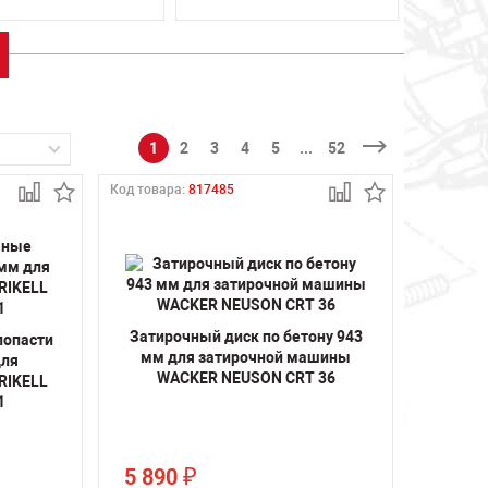
1
2
3
4
5
...
52
Код товара:
817485
Затирочный диск по бетону 943
лопасти
мм для затирочной машины
для
WACKER NEUSON CRT 36
RIKELL
1
5 890
₽