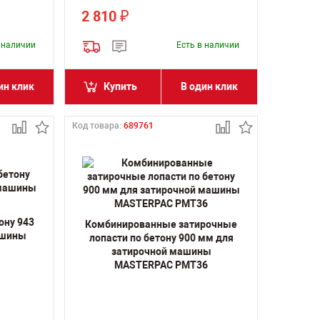
2 810
₽
в наличии
Есть в наличии
ин клик
Купить
В один клик
Код товара:
689761
ону 943
Комбинированные затирочные
ашины
лопасти по бетону 900 мм для
затирочной машины
MASTERPAC PMT36