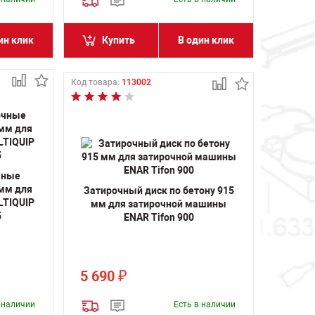
ин клик
Купить
В один клик
Код товара:
113002
чные
 мм для
Затирочный диск по бетону 915
LTIQUIP
мм для затирочной машины
5
ENAR Tifon 900
5 690
₽
в наличии
Есть в наличии