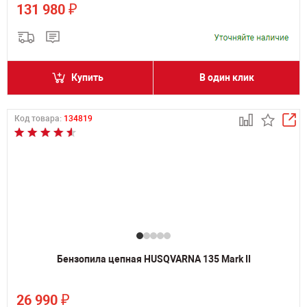
₽
131 980
Купить
В один клик
Код товара:
134819
Бензопила цепная HUSQVARNA 135 Mark II
₽
26 990