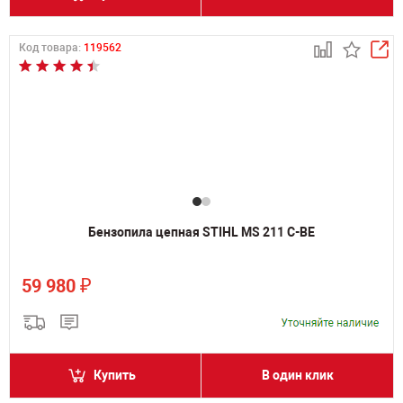
Код товара:
119562
Бензопила цепная STIHL MS 211 C-BE
₽
59 980
Купить
В один клик