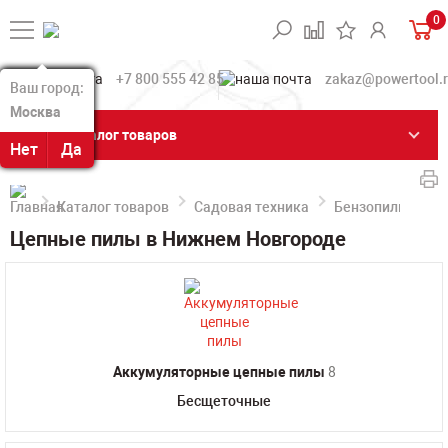
0
+7 800 555 42 85
zakaz@powertool.
Ваш город:
Ваш город:
Москва
Москва
Каталог товаров
Нет
Нет
Да
Да
Каталог товаров
Садовая техника
Бензопилы, эле
Цепные пилы в Нижнем Новгороде
Аккумуляторные цепные пилы
8
Бесщеточные