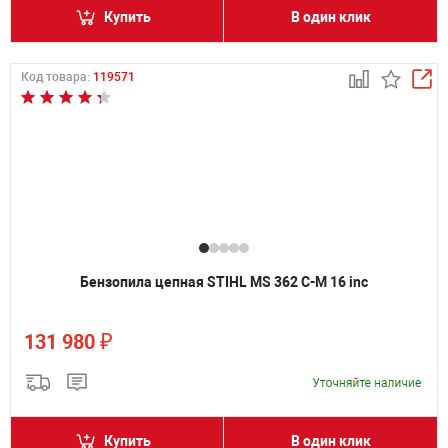
Купить
В один клик
Код товара:
119571
Бензопила цепная STIHL MS 362 C-M 16 inc
₽
131 980
Купить
В один клик