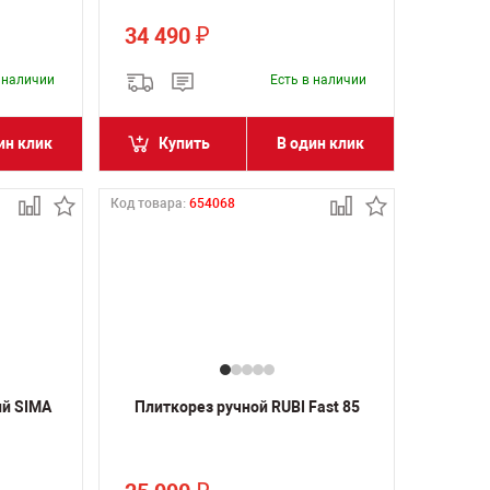
34 490
₽
в наличии
Есть в наличии
ин клик
Купить
В один клик
Код товара:
654068
ий SIMA
Плиткорез ручной RUBI Fast 85
0