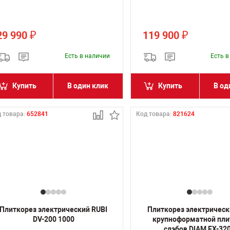
29 990
119 900
₽
₽
Есть в наличии
Есть 
Купить
В один клик
Купить
В од
 товара:
652841
Код товара:
821624
Плиткорез электрический RUBI
Плиткорез электрическ
DV-200 1000
крупноформатной пли
слэбов DIAM EX-32