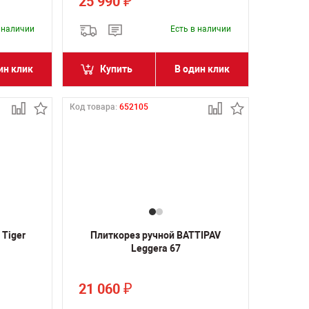
25 990
₽
в наличии
Есть в наличии
ин клик
Купить
В один клик
Код товара:
652105
 Tiger
Плиткорез ручной BATTIPAV
Leggera 67
21 060
₽