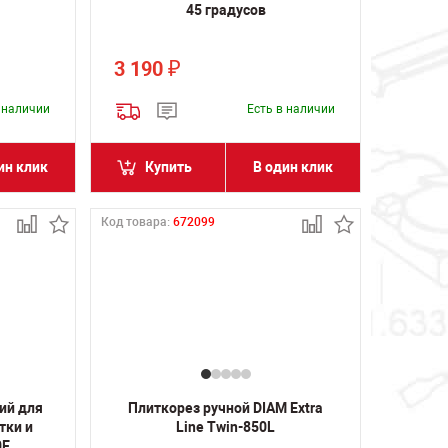
45 градусов
3 190
₽
в наличии
Есть в наличии
ин клик
Купить
В один клик
Код товара:
672099
ий для
Плиткорез ручной DIAM Extra
тки и
Line Twin-850L
0E