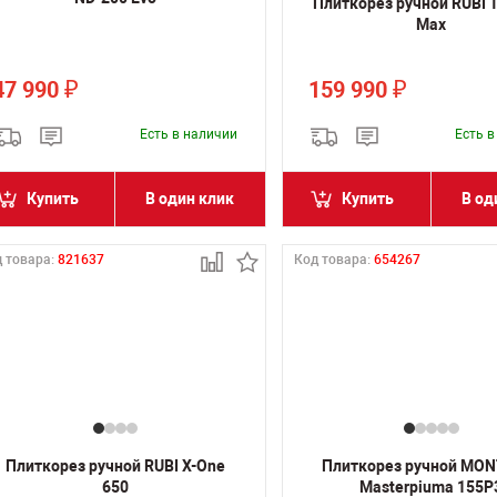
Плиткорез ручной RUBI 
Max
47 990
159 990
₽
₽
Есть в наличии
Есть 
Купить
В один клик
Купить
В од
 товара:
821637
Код товара:
654267
Плиткорез ручной RUBI X-One
Плиткорез ручной MO
650
Masterpiuma 155P