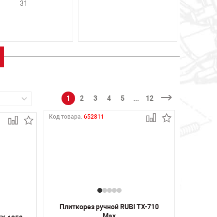
31
1
2
3
4
5
...
12
Код товара:
652811
Плиткорез ручной RUBI TX-710
Max