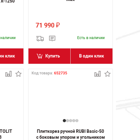
TX-1250
71 990
₽
в наличии
Есть в наличии
ин клик
Купить
В один клик
Код товара:
652735
NTOLIT
Плиткорез ручной RUBI Basic-50
3
с боковым упором и угольником