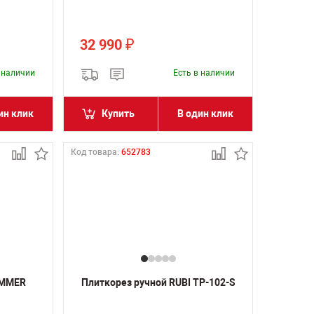
32 990
₽
в наличии
Есть в наличии
ин клик
Купить
В один клик
Код товара:
652783
EMMER
Плиткорез ручной RUBI TP-102-S