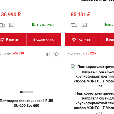
136 990
85 131
₽
₽
Есть в наличии
Есть 
Купить
В один клик
Купить
В од
 товара:
652839
Код товара:
751267
Плиткорез электричес
направляющей дл
Плиткорез электрический RUBI
крупноформатной пли
DU-200 Evo 650
слэбов MONTOLIT Moto
Line