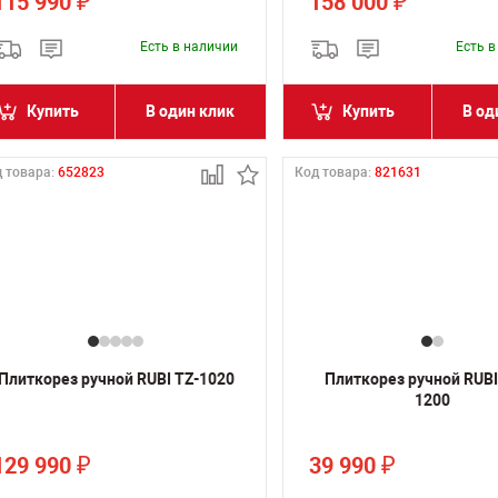
115 990
158 000
₽
₽
Есть в наличии
Есть 
Купить
В один клик
Купить
В од
 товара:
652823
Код товара:
821631
Плиткорез ручной RUBI TZ-1020
Плиткорез ручной RUBI
1200
129 990
39 990
₽
₽