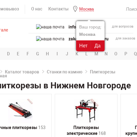
амовывоз
О нас
Контакты
Москва
info@powertool.ru
Ваш город:
для вопросов
Москва
zakaz@powertool.ru
для заказов
Нет
Да
D
E
F
G
H
I
J
K
L
M
N
O
P
Q
Каталог товаров
Станки по камню
Плиткорезы
литкорезы в Нижнем Новгороде
учные плиткорезы
153
Плиткорезы
электрические
168
круп