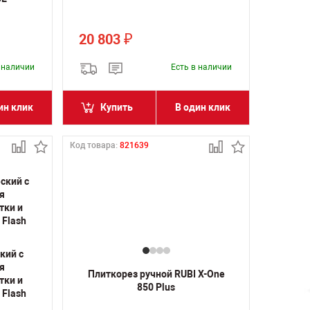
20 803
₽
в наличии
Есть в наличии
ин клик
Купить
В один клик
Код товара:
821639
кий с
я
Плиткорез ручной RUBI X-One
тки и
850 Plus
 Flash