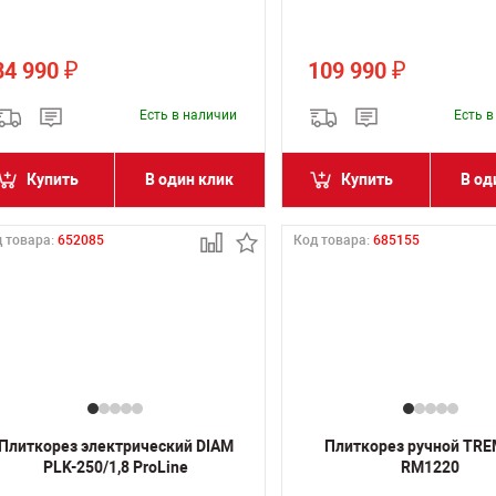
84 990
109 990
₽
₽
Есть в наличии
Есть 
Купить
В один клик
Купить
В од
 товара:
652085
Код товара:
685155
Плиткорез электрический DIAM
Плиткорез ручной TR
PLK-250/1,8 ProLine
RM1220