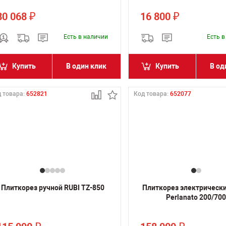
80 068
16 800
₽
₽
Есть в наличии
Есть 
Купить
В один клик
Купить
В од
 товара:
652821
Код товара:
652077
Плиткорез ручной RUBI TZ-850
Плиткорез электрическ
Perlanato 200/70