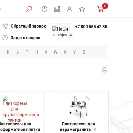
0
Обратный звонок
+7 800 555 42 85
Задать вопрос
R
S
T
U
V
W
X
Y
Z
Плиткорезы для
Плиткорезы для
ноформатной плитки
керамогранита
14