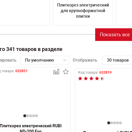
Плиткорез электрический
для крупноформатной
плитки
Показать все
го 341 товаров в разделе
тировать
По умолчанию
Отображать
30 товаров
 товара:
652851
Код товара:
652819
Плиткорез электрический RUBI
ND-200 Evo