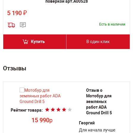
поверкой арт.А00528
₽
5 190
Есть в наличии
Купить
В один клик
Отзывы
Отзыв о
Мотобур для
земляных
работ ADA
Рейтинг товара:
Ре
Ground Drill 5
ой
15 990
p
Георгий
Для начала лучше