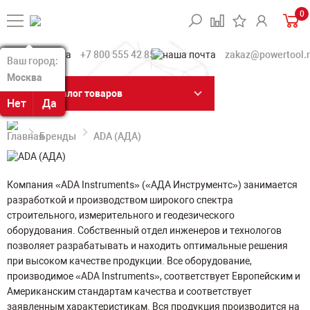
0
+7 800 555 42 85
zakaz@powertool.
Ваш город:
Ваш город:
Москва
Москва
Каталог товаров
Нет
Нет
Да
Да
Бренды
ADA (АДА)
Компания «ADA Instruments» («АДА Инструментс») занимается
разработкой и производством широкого спектра
строительного, измерительного и геодезического
оборудования. Собственный отдел инженеров и технологов
позволяет разрабатывать и находить оптимальные решения
при высоком качестве продукции. Все оборудование,
производимое «ADA Instruments», соответствует Европейским и
Американским стандартам качества и соответствует
заявленным характеристикам. Вся продукция производится на