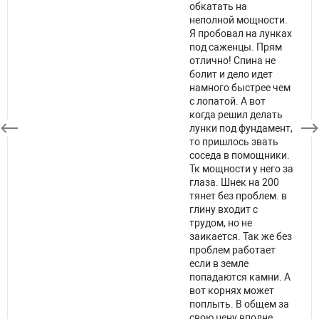
обкатать на
неполной мощности.
ов
Я пробовал на лунках
под саженцы. Прям
 и
отлично! Спина не
й
болит и дело идет
намного быстрее чем
К
с лопатой. А вот
когда решил делать
лунки под фундамент,
то пришлось звать
соседа в помощники.
Тк мощности у него за
глаза. Шнек на 200
тянет без проблем. в
глину входит с
трудом, но не
заикается. Так же без
проблем работает
если в земле
попадаются камни. А
вот корнях может
поплыть. В общем за
свою цену вполне