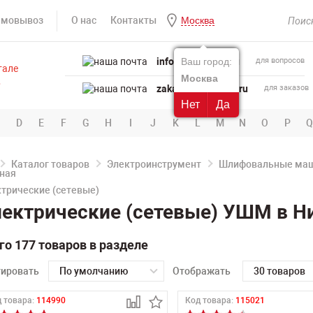
амовывоз
О нас
Контакты
Москва
info@powertool.ru
Ваш город:
для вопросов
Москва
zakaz@powertool.ru
для заказов
Нет
Да
D
E
F
G
H
I
J
K
L
M
N
O
P
Q
Каталог товаров
Электроинструмент
Шлифовальные ма
трические (сетевые)
ектрические (сетевые) УШМ в 
го 177 товаров в разделе
тировать
По умолчанию
Отображать
30 товаров
 товара:
114990
Код товара:
115021