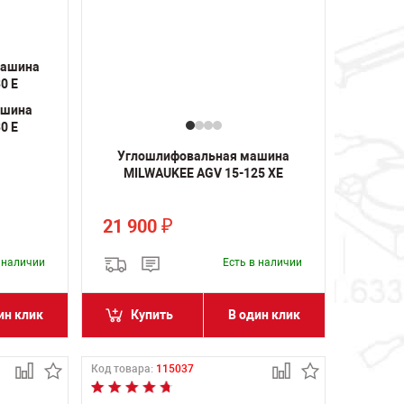
ашина
0 E
Углошлифовальная машина
MILWAUKEE AGV 15-125 XE
21 900
₽
в наличии
Есть в наличии
ин клик
Купить
В один клик
Код товара:
115037