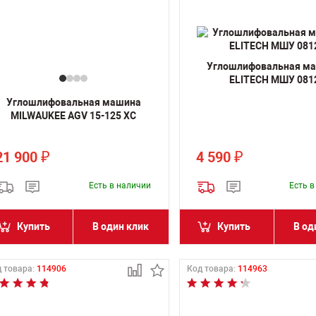
Углошлифовальная м
ELITECH МШУ 081
Углошлифовальная машина
MILWAUKEE AGV 15-125 XC
21 900
4 590
₽
₽
Есть в наличии
Есть 
Купить
В один клик
Купить
В од
 товара:
114906
Код товара:
114963