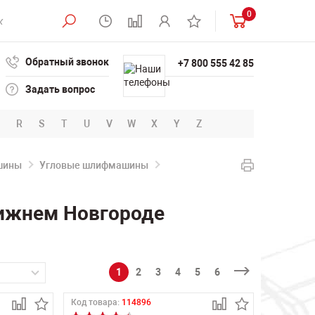
0
Обратный звонок
+7 800 555 42 85
Задать вопрос
R
S
T
U
V
W
X
Y
Z
шины
Угловые шлифмашины
Нижнем Новгороде
1
2
3
4
5
6
Код товара:
114896