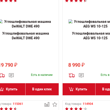
Углошлифовальная машина
Углошлифовальная м
DeWALT DWE 490
AEG WS 10-125
19 790
8 990
₽
₽
Есть в наличии
Есть 
Купить
В один клик
Купить
В од
 товара:
115061
Код товара:
114904