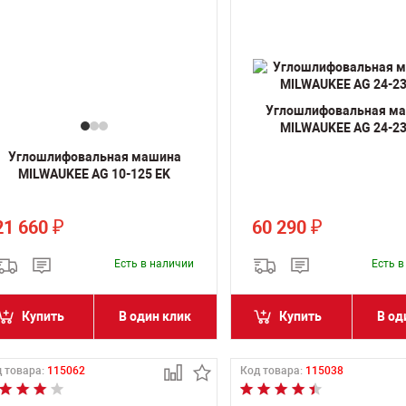
Углошлифовальная м
MILWAUKEE AG 24-23
Углошлифовальная машина
MILWAUKEE AG 10-125 EK
21 660
60 290
₽
₽
Есть в наличии
Есть 
Купить
В один клик
Купить
В од
 товара:
115062
Код товара:
115038