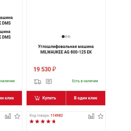
ашина
E DMS
Углошлифовальная машина
MILWAUKEE AG 800-125 EK
19 530
₽
в наличии
Есть в наличии
ин клик
Купить
В один клик
Код товара:
114982