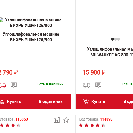
Углошлифовальная машина
ВИХРЬ УШМ-125/900
Углошлифовальная м
MILWAUKEE AG 800-1
2 790
15 980
₽
₽
Есть в наличии
Есть 
Купить
В один клик
Купить
В од
 товара:
115050
Код товара:
114898