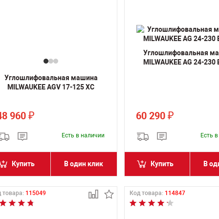
Углошлифовальная м
MILWAUKEE AG 24-230 
Углошлифовальная машина
MILWAUKEE AGV 17-125 XC
48 960
60 290
₽
₽
Есть в наличии
Есть 
Купить
В один клик
Купить
В од
 товара:
115049
Код товара:
114847