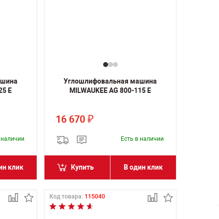
ашина
Углошлифовальная машина
25 E
MILWAUKEE AG 800-115 E
16 670
₽
в наличии
Есть в наличии
ин клик
Купить
В один клик
Код товара:
115040