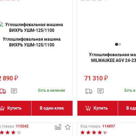
Углошлифовальная машина
ВИХРЬ УШМ-125/1100
Углошлифовальная м
MILWAUKEE AGV 24-23
2 890
71 310
₽
₽
Есть в наличии
Есть 
Купить
В один клик
Купить
В од
 товара:
115042
Код товара:
114897