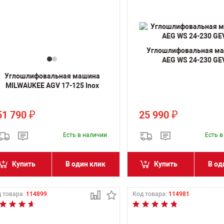
Углошлифовальная м
AEG WS 24-230 GE
Углошлифовальная машина
MILWAUKEE AGV 17-125 Inox
51 790
25 990
₽
₽
Есть в наличии
Есть 
Купить
В один клик
Купить
В од
 товара:
114899
Код товара:
114981