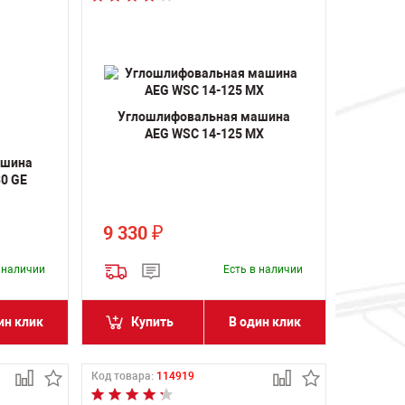
Углошлифовальная машина
AEG WSС 14-125 MX
ашина
0 GE
9 330
₽
в наличии
Есть в наличии
ин клик
Купить
В один клик
Код товара:
114919