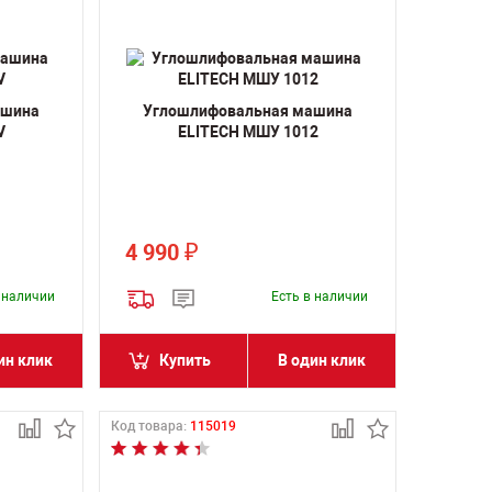
ашина
Углошлифовальная машина
V
ELITECH МШУ 1012
4 990
₽
в наличии
Есть в наличии
ин клик
Купить
В один клик
Код товара:
115019