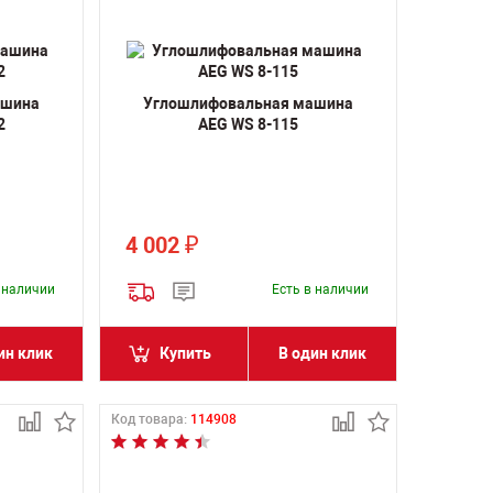
ашина
Углошлифовальная машина
2
AEG WS 8-115
4 002
₽
в наличии
Есть в наличии
ин клик
Купить
В один клик
Код товара:
114908