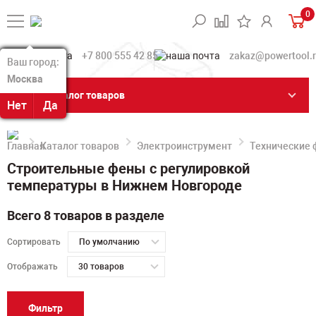
0
+7 800 555 42 85
zakaz@powertool.
Ваш город:
Ваш город:
Москва
Москва
Каталог товаров
Нет
Нет
Да
Да
Каталог товаров
Электроинструмент
Технические
Строительные фены с регулировкой
температуры в Нижнем Новгороде
Всего 8 товаров в разделе
Сортировать
По умолчанию
Отображать
30 товаров
Фильтр