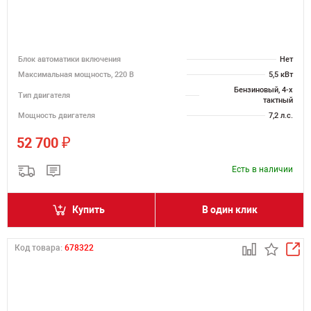
Блок автоматики включения
Нет
Максимальная мощность, 220 В
5,5 кВт
Бензиновый, 4-х
Тип двигателя
тактный
Мощность двигателя
7,2 л.с.
₽
52 700
Есть в наличии
Купить
В один клик
Код товара:
678322