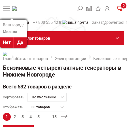
0
+7 800 555 42 85
zakaz@powertool.
Ваш город:
Ваш город:
Москва
Москва
Каталог товаров
Нет
Нет
Да
Да
Каталог товаров
Электростанции
Бензиновые гене
Бензиновые четырехтактные генераторы в
Нижнем Новгороде
Всего 532 товаров в разделе
Сортировать
По умолчанию
Отображать
30 товаров
1
2
3
4
5
...
18