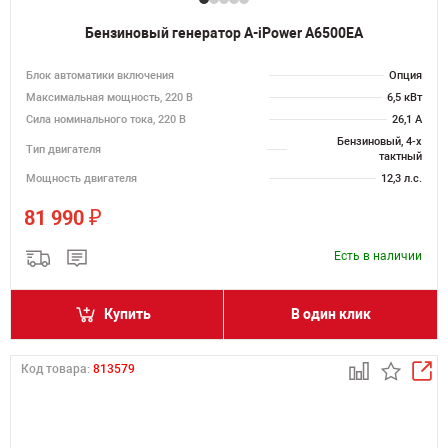
Бензиновый генератор A-iPower A6500EA
Блок автоматики включения
Опция
Максимальная мощность, 220 В
6,5 кВт
Сила номинального тока, 220 В
26,1 А
Бензиновый, 4-х
Тип двигателя
тактный
Мощность двигателя
12,3 л.с.
₽
81 990
Есть в наличии
Купить
В один клик
Код товара:
813579