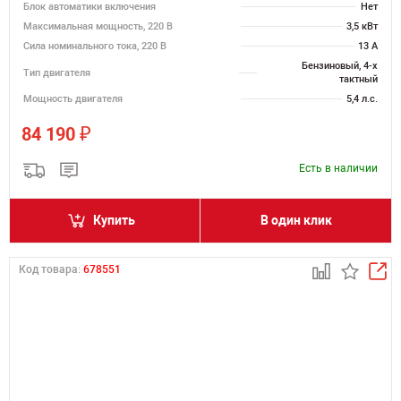
Блок автоматики включения
Нет
Максимальная мощность, 220 В
3,5 кВт
Сила номинального тока, 220 В
13 А
Бензиновый, 4-х
Тип двигателя
тактный
Мощность двигателя
5,4 л.с.
₽
84 190
Есть в наличии
Купить
В один клик
Код товара:
678551