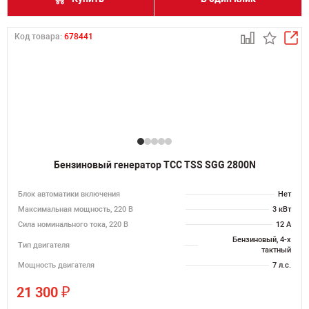
Код товара:
678441
Бензиновый генератор ТСС TSS SGG 2800N
Блок автоматики включения
Нет
Максимальная мощность, 220 В
3 кВт
Сила номинального тока, 220 В
12 А
Бензиновый, 4-х
Тип двигателя
тактный
Мощность двигателя
7 л.с.
₽
21 300