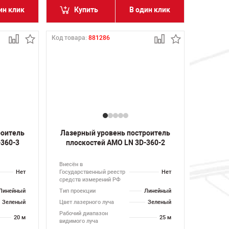
ин клик
Купить
В один клик
Код товара:
881286
роитель
Лазерный уровень построитель
-360-3
плоскостей AMO LN 3D-360-2
Внесён в
Нет
Государственный реестр
Нет
средств измерений РФ
Линейный
Тип проекции
Линейный
Зеленый
Цвет лазерного луча
Зеленый
Рабочий диапазон
20 м
25 м
видимого луча