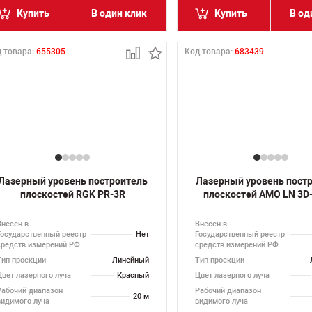
Купить
В один клик
Купить
В од
 товара:
655305
Код товара:
683439
Лазерный уровень построитель
Лазерный уровень пост
плоскостей RGK PR-3R
плоскостей AMO LN 3D
Внесён в
Внесён в
Государственный реестр
Нет
Государственный реестр
средств измерений РФ
средств измерений РФ
Тип проекции
Линейный
Тип проекции
Цвет лазерного луча
Красный
Цвет лазерного луча
Рабочий диапазон
Рабочий диапазон
20 м
видимого луча
видимого луча