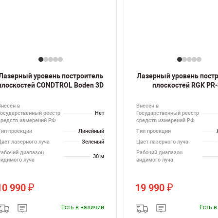
Лазерный уровень построитель
Лазерный уровень пост
плоскостей CONDTROL Boden 3D
плоскостей RGK PR
Внесён в
Внесён в
Государственный реестр
Нет
Государственный реестр
средств измерений РФ
средств измерений РФ
Тип проекции
Линейный
Тип проекции
Цвет лазерного луча
Зеленый
Цвет лазерного луча
Рабочий диапазон
Рабочий диапазон
30 м
видимого луча
видимого луча
10 990
19 990
₽
₽
Есть в наличии
Есть 