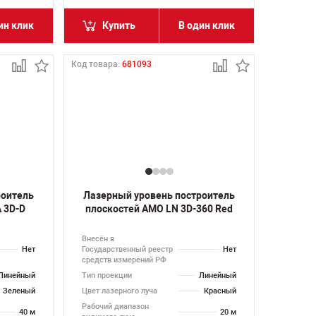
ин клик
Купить
В один клик
Код товара:
681093
роитель
Лазерный уровень построитель
 3D-D
плоскостей AMO LN 3D-360 Red
Внесён в
Нет
Государственный реестр
Нет
средств измерений РФ
Линейный
Тип проекции
Линейный
Зеленый
Цвет лазерного луча
Красный
Рабочий диапазон
40 м
20 м