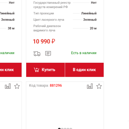
Нет
Государственный реестр
Нет
средств измерений РФ
Линейный
Тип проекции
Линейный
Зеленый
Цвет лазерного луча
Зеленый
Рабочий диапазон
38 м
20 м
видимого луча
10 990
₽
в наличии
Есть в наличии
ин клик
Купить
В один клик
Код товара:
881296