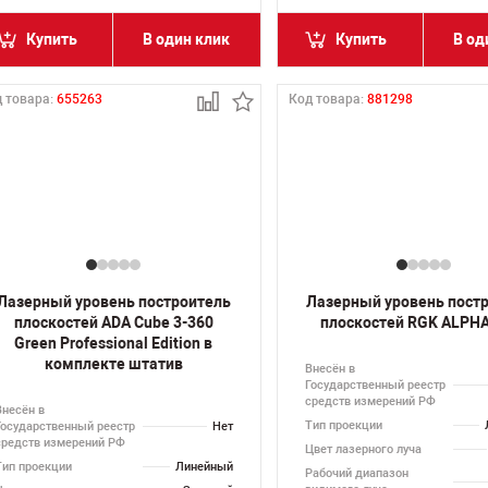
Купить
В один клик
Купить
В од
 товара:
655263
Код товара:
881298
Лазерный уровень построитель
Лазерный уровень пост
плоскостей ADA Cube 3-360
плоскостей RGK ALPHA
Green Professional Edition в
комплекте штатив
Внесён в
Государственный реестр
средств измерений РФ
Внесён в
Тип проекции
Государственный реестр
Нет
средств измерений РФ
Цвет лазерного луча
Тип проекции
Линейный
Рабочий диапазон