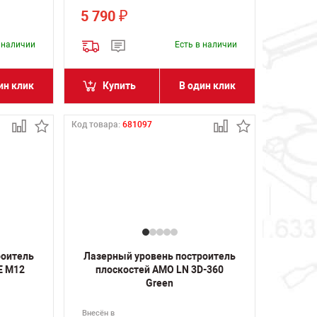
5 790
₽
в наличии
Есть в наличии
ин клик
Купить
В один клик
Код товара:
681097
роитель
Лазерный уровень построитель
E M12
плоскостей AMO LN 3D-360
Green
Внесён в