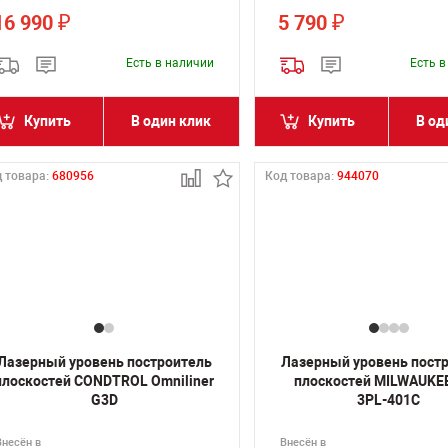
16 990
5 790
₽
₽
Есть в наличии
Есть 
Купить
В один клик
Купить
В од
 товара:
680956
Код товара:
944070
Лазерный уровень построитель
Лазерный уровень пост
плоскостей CONDTROL Omniliner
плоскостей MILWAUKE
G3D
3PL-401C
Внесён в
Внесён в