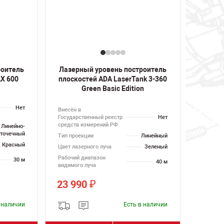
роитель
Лазерный уровень построитель
AX 600
плоскостей ADA LaserTank 3-360
Green Basic Edition
Нет
Внесён в
Государственный реестр
Нет
средств измерений РФ
Линейно-
точечный
Тип проекции
Линейный
Красный
Цвет лазерного луча
Зеленый
Рабочий диапазон
30 м
40 м
видимого луча
23 990
₽
в наличии
Есть в наличии