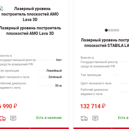
Лазерный уровень построитель
плоскостей AMO Lava 3D
Лазерный уровень пост
плоскостей STABILA L
Внесён в
Внесён в
Государственный реестр
Нет
Государственный реестр
средств измерений РФ
средств измерений РФ
Тип проекции
Линейный
Тип проекции
Цвет лазерного луча
Зеленый
Рабочий диапазон
Цвет лазерного луча
30 м
видимого луча
Рабочий диапазон
видимого луча
6 990
132 714
₽
₽
Есть в наличии
Есть 