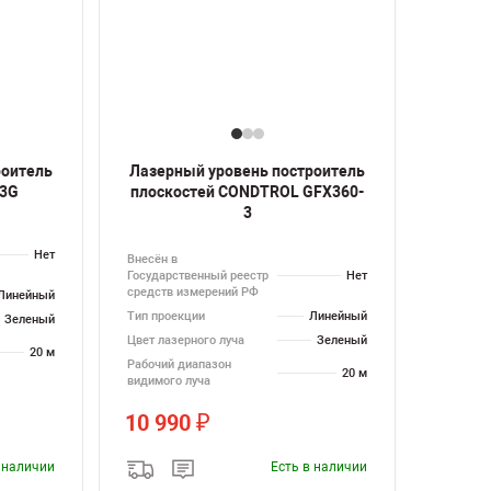
роитель
Лазерный уровень построитель
-3G
плоскостей CONDTROL GFX360-
3
Нет
Внесён в
Государственный реестр
Нет
средств измерений РФ
Линейный
Тип проекции
Линейный
Зеленый
Цвет лазерного луча
Зеленый
20 м
Рабочий диапазон
20 м
видимого луча
10 990
₽
в наличии
Есть в наличии