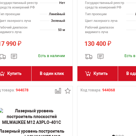
Государственный реестр
Нет
Государственный реестр
средств измерений РФ
средств измерений РФ
Тип проекции
Линейный
Тип проекции
Цвет лазерного луча
Зеленый
Цвет лазерного луча
Рабочий диапазон
Рабочий диапазон
50 м
видимого луча
видимого луча
17 990
130 400
₽
₽
Есть в наличии
Есть 
Купить
В один клик
Купить
В од
 товара:
944078
Код товара:
944068
Лазерный уровень построитель