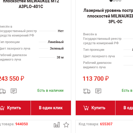
плоскостей MILWAUKEE M12
A3PLO-401C
Лазерный уровень пост
плоскостей MILWAUKE
3PL-0C
Внесён в
Государственный реестр
Нет
Внесён в
средств измерений РФ
Государственный реестр
Тип проекции
Линейный
средств измерений РФ
Цвет лазерного луча
Зеленый
Тип проекции
Рабочий диапазон
Цвет лазерного луча
38 м
видимого луча
Рабочий диапазон
видимого луча
243 550
113 700
₽
₽
Есть в наличии
Есть 
Купить
В один клик
Купить
В од
 товара:
944050
Код товара:
655307