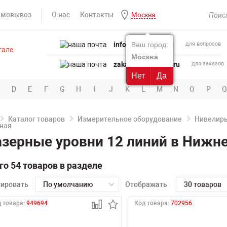
амовывоз
О нас
Контакты
Москва
info@powertool.ru
Ваш город:
для вопросов
Москва
zakaz@powertool.ru
для заказов
Нет
Да
D
E
F
G
H
I
J
K
L
M
N
O
P
Q
Каталог товаров
Измерительное оборудование
Нивелир
зерные уровни 12 линий в Нижн
го 54 товаров в разделе
тировать
По умолчанию
Отображать
30 товаров
 товара:
949694
Код товара:
702956