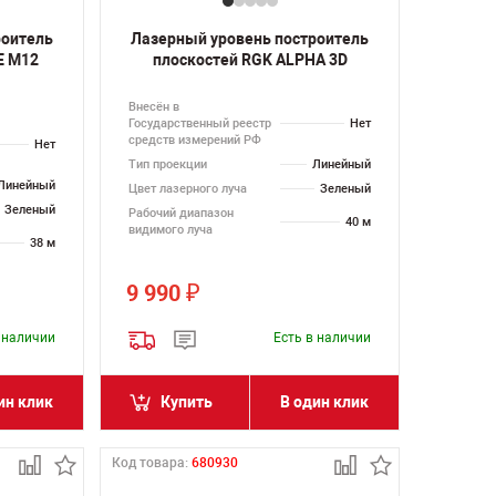
роитель
Лазерный уровень построитель
E M12
плоскостей RGK ALPHA 3D
Внесён в
Государственный реестр
Нет
средств измерений РФ
Нет
Тип проекции
Линейный
Линейный
Цвет лазерного луча
Зеленый
Зеленый
Рабочий диапазон
40 м
видимого луча
38 м
9 990
₽
в наличии
Есть в наличии
ин клик
Купить
В один клик
Код товара:
680930