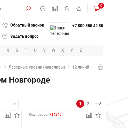
0
Обратный звонок
+7 800 555 42 85
Задать вопрос
R
S
T
U
V
W
X
Y
Z
ы
Лазерные уровни (нивелиры)
12 линий
ем Новгороде
1
2
Код товара:
714245