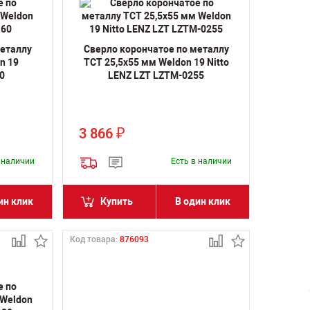
металлу
Сверло корончатое по металлу
n 19
TCT 25,5х55 мм Weldon 19 Nitto
0
LENZ LZT LZTM-0255
3 866
₽
в наличии
Есть в наличии
ин клик
Купить
В один клик
Код товара:
876093