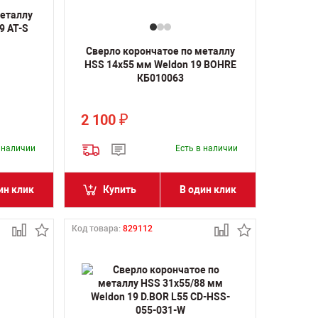
металлу
9 AT-S
Сверло корончатое по металлу
HSS 14х55 мм Weldon 19 BOHRE
КБ010063
2 100
₽
в наличии
Есть в наличии
ин клик
Купить
В один клик
Код товара:
829112