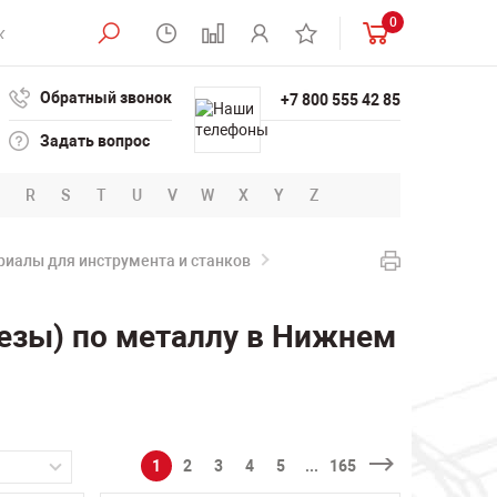
0
Обратный звонок
+7 800 555 42 85
Задать вопрос
R
S
T
U
V
W
X
Y
Z
иалы для инструмента и станков
езы) по металлу в Нижнем
1
2
3
4
5
...
165