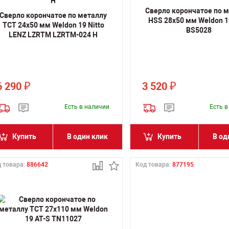
Сверло корончатое по 
Сверло корончатое по металлу
HSS 28х50 мм Weldon 1
TCT 24х50 мм Weldon 19 Nitto
BS5028
LENZ LZRTM LZRTM-024 H
6 290
3 520
₽
₽
Есть в наличии
Есть 
Купить
В один клик
Купить
В од
 товара:
886642
Код товара:
877195