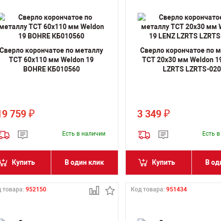
Сверло корончатое по металлу
Сверло корончатое по 
TCT 60х110 мм Weldon 19
TCT 20х30 мм Weldon 1
BOHRE КБ010560
LZRTS LZRTS-020
19 759
3 349
₽
₽
Есть в наличии
Есть 
Купить
В один клик
Купить
В од
 товара:
952150
Код товара:
951434