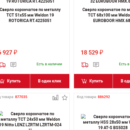
Сверло корончатое по металлу
Сверло корончатое по 
TCT 51х55 мм Weldon 19
TCT 68х100 мм Weldo
ROTORICA RT.4225051
EUROBOOR HMX.6
6 927
18 529
₽
₽
Есть в наличии
Есть 
Купить
В один клик
Купить
В од
 товара:
877035
Код товара:
886292