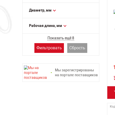
LENZ (ЛЕНЦ)
MESSER (МЕССЕР)
Диаметр, мм
MILWAUKEE (МИЛУОКИ)
ROTABROACH (РОТАБРОЧ)
Рабочая длина, мм
ROTORICA (РОТОРИКА)
Показать ещё 8
Фильтровать
Сбрость
Мы зарегистрированы
на портале поставщиков
Код