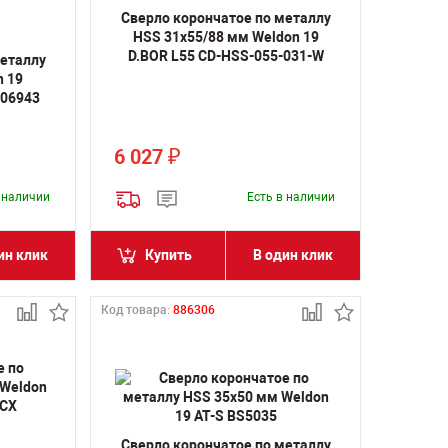
Сверло корончатое по металлу
HSS 31х55/88 мм Weldon 19
D.BOR L55 CD-HSS-055-031-W
металлу
n 19
06943
6 027
₽
в наличии
Есть в наличии
ин клик
Купить
В один клик
Код товара:
886306
Сверло корончатое по металлу