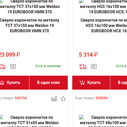
Сверло корончатое по металлу
Сверло корончатое по 
TCT 37х150 мм Weldon 19
HSS 16х100 мм Weldo
EUROBOOR HMW.370
EUROBOOR HCX.16
23 099
5 314
₽
₽
Есть в наличии
Есть 
Купить
В один клик
Купить
В од
 товара:
945754
Код товара:
952054