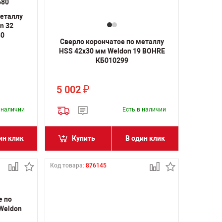
металлу
n 32
80
Сверло корончатое по металлу
HSS 42х30 мм Weldon 19 BOHRE
КБ010299
5 002
₽
в наличии
Есть в наличии
ин клик
Купить
В один клик
Код товара:
876145