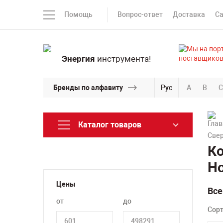
Помощь
Вопрос-ответ
Доставка
С
Энергия
инструмента!
Бренды по алфавиту
Рус
A
B
C
Каталог товаров
Све
Ко
Н
Цены
Все
от
до
Сор