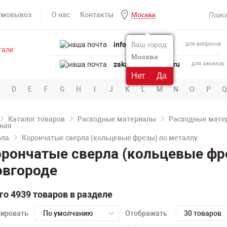
амовывоз
О нас
Контакты
Москва
info@powertool.ru
Ваш город:
для вопросов
Москва
zakaz@powertool.ru
для заказов
Нет
Да
D
E
F
G
H
I
J
K
L
M
N
O
P
Q
Каталог товаров
Расходные материалы
Расходные матер
рла
Корончатые сверла (кольцевые фрезы) по металлу
рончатые сверла (кольцевые фр
овгороде
го 4939 товаров в разделе
тировать
По умолчанию
Отображать
30 товаров