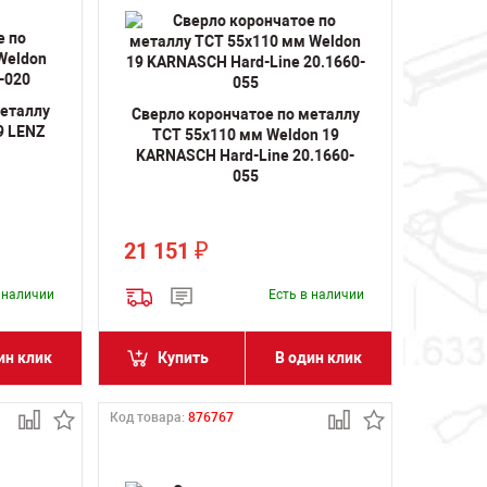
металлу
Сверло корончатое по металлу
9 LENZ
TCT 55х110 мм Weldon 19
KARNASCH Hard-Line 20.1660-
055
21 151
₽
в наличии
Есть в наличии
ин клик
Купить
В один клик
Код товара:
876767