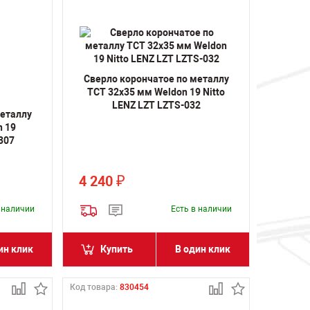
Сверло корончатое по металлу
TCT 32х35 мм Weldon 19 Nitto
LENZ LZT LZTS-032
металлу
n 19
307
4 240
₽
в наличии
Есть в наличии
ин клик
Купить
В один клик
Код товара:
830454