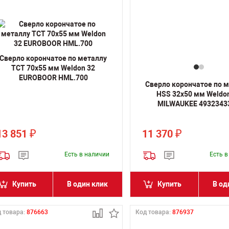
Сверло корончатое по металлу
TCT 70х55 мм Weldon 32
EUROBOOR HML.700
Сверло корончатое по 
HSS 32х50 мм Weldo
MILWAUKEE 4932343
13 851
11 370
₽
₽
Есть в наличии
Есть 
Купить
В один клик
Купить
В од
 товара:
876663
Код товара:
876937