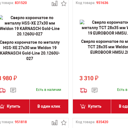
 товара:
831520
Код товара:
951636
Сверло корончатое по 
Сверло корончатое по металлу
TCT 28х35 мм Weldo
HSS-XE 27х30 мм Weldon 19
EUROBOOR HMSU.2
KARNASCH Gold-Line 20.1260U-
027
3 980
3 310
₽
₽
Есть в наличии
Есть 
Купить
В один клик
Купить
В од
 товара:
951818
Код товара:
835420