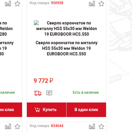
Код товара:
950958
металлу
Сверло корончатое по металлу
n 19
HSS 55х30 мм Weldon 19
80
EUROBOOR HCS.550
9 772
₽
в наличии
Есть в наличии
ин клик
Купить
В один клик
Код товара:
834644