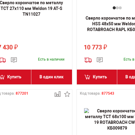
Сверло корончатое по металлу
TCT 27х110 мм Weldon 19 AT-S
TN11027
Сверло корончатое по 
HSS 48х50 мм Weldo
ROTABROACH RAPL КБ0
7 430
10 773
₽
₽
Есть в наличии
Есть 
Купить
В один клик
Купить
В од
 товара:
877201
Код товара:
877543