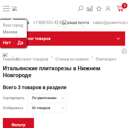
0
+7 800 555 42 85
zakaz@powertool.
Ваш город:
Ваш город:
Москва
Москва
Каталог товаров
Нет
Нет
Да
Да
Каталог товаров
Станки по камню
Плиткорезы
Итальянские плиткорезы в Нижнем
Новгороде
Всего 3 товаров в разделе
Сортировать
По умолчанию
Отображать
30 товаров
Фильтр