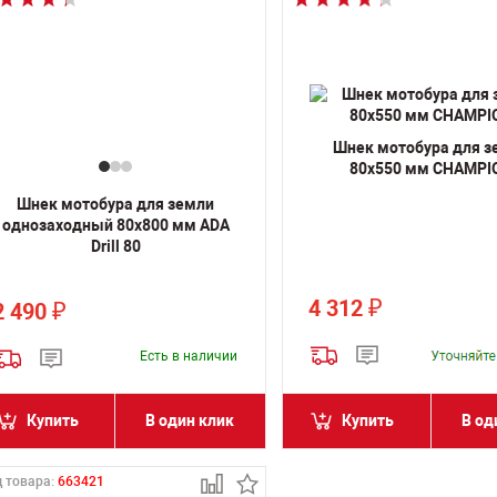
Шнек мотобура для з
80x550 мм CHAMPI
Шнек мотобура для земли
однозаходный 80х800 мм ADA
Drill 80
4 312
₽
2 490
₽
Есть в наличии
Купить
В один клик
Купить
В од
 товара:
663421