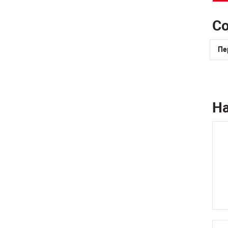
С
Пе
Н