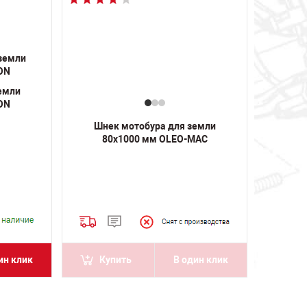
емли
ON
Шнек мотобура для земли
80х1000 мм OLEO-MAC
ин клик
Купить
В один клик