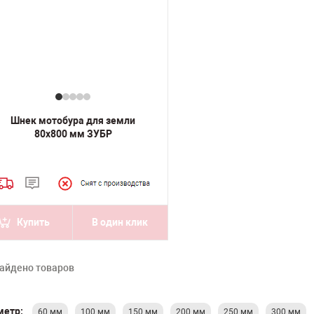
Шнек мотобура для земли
80х800 мм ЗУБР
Купить
В один клик
айдено товаров
метр:
60 мм
100 мм
150 мм
200 мм
250 мм
300 мм