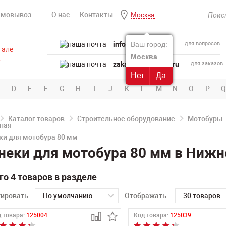
амовывоз
О нас
Контакты
Москва
info@powertool.ru
Ваш город:
для вопросов
Москва
zakaz@powertool.ru
для заказов
Нет
Да
D
E
F
G
H
I
J
K
L
M
N
O
P
Q
Каталог товаров
Строительное оборудование
Мотобуры
и для мотобура 80 мм
еки для мотобура 80 мм в Нижн
го 4 товаров в разделе
тировать
По умолчанию
Отображать
30 товаров
 товара:
125004
Код товара:
125039