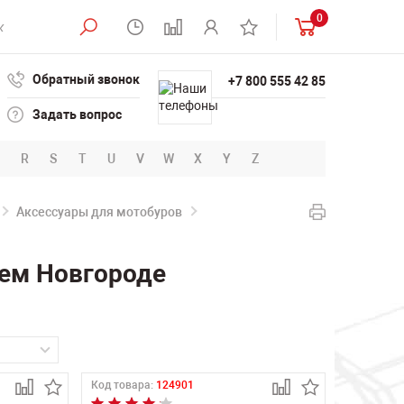
0
Обратный звонок
+7 800 555 42 85
Задать вопрос
R
S
T
U
V
W
X
Y
Z
Аксессуары для мотобуров
ем Новгороде
Код товара:
124901