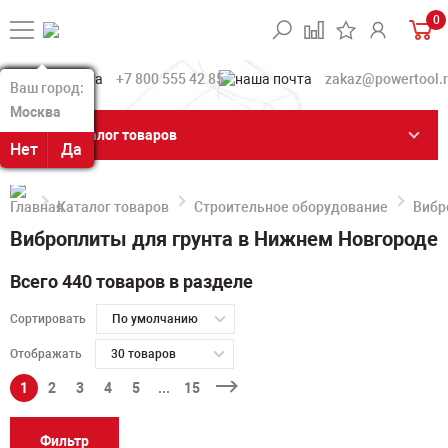
0
+7 800 555 42 85
zakaz@powertool.
Ваш город:
Ваш город:
Москва
Москва
Каталог товаров
Нет
Нет
Да
Да
Каталог товаров
Строительное оборудование
Вибр
Виброплиты для грунта в Нижнем Новгороде
Всего 440 товаров в разделе
Сортировать
По умолчанию
Отображать
30 товаров
1
2
3
4
5
...
15
Фильтр