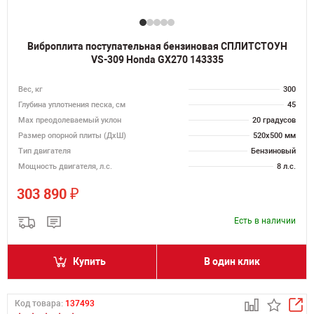
Виброплита поступательная бензиновая СПЛИТСТОУН
VS-309 Honda GX270 143335
Вес, кг
300
Глубина уплотнения песка, см
45
Max преодолеваемый уклон
20 градусов
Размер опорной плиты (ДхШ)
520х500 мм
Тип двигателя
Бензиновый
Мощность двигателя, л.с.
8 л.с.
₽
303 890
Есть в наличии
Купить
В один клик
Код товара:
137493