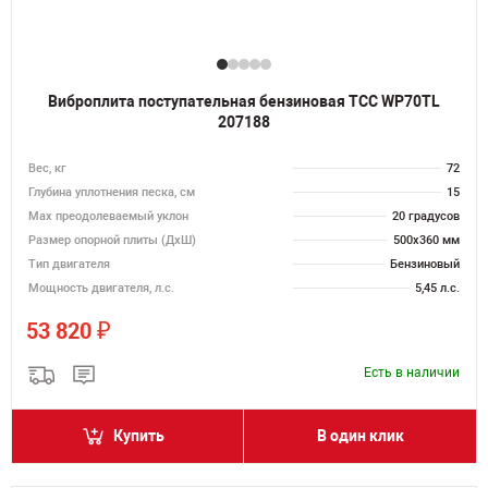
Виброплита поступательная бензиновая ТСС WP70TL
207188
Вес, кг
72
Глубина уплотнения песка, см
15
Max преодолеваемый уклон
20 градусов
Размер опорной плиты (ДхШ)
500х360 мм
Тип двигателя
Бензиновый
Мощность двигателя, л.с.
5,45 л.с.
₽
53 820
Есть в наличии
Купить
В один клик