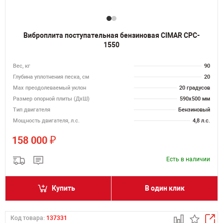
Виброплита поступательная бензиновая CIMAR CPC-
1550
Вес, кг
90
Глубина уплотнения песка, см
20
Max преодолеваемый уклон
20 градусов
Размер опорной плиты (ДхШ)
590х500 мм
Тип двигателя
Бензиновый
Мощность двигателя, л.с.
4,8 л.с.
₽
158 000
Есть в наличии
Купить
В один клик
Код товара:
137331