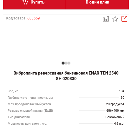
Купить
В один клик
Код товара:
683659
Виброплита реверсивная бензиновая ENAR TEN 2540
GH 020330
Вес, кг
134
Глубина уплотнения песка, см
30
Max преодолеваемый уклон
20 градусов
Размер опорной плиты (ДхШ)
686х400 мм
Тип двигателя
Бензиновый
Мощность двигателя, л.с.
4,8 л.с.