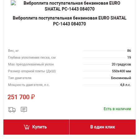
Виброплита поступательная бензиновая EURO SHATAL
РС-1443 084070
Вес, кг
86
Глубина уплотнения песка, см
19
Max преодолеваемый уклон
20 градусов
Размер опорной плиты (ДхШ)
550х400 мм
Тип двигателя
Бензиновый
Мощность двигателя, л.с.
4,8 л.с.
₽
251 700
Есть в наличии
Купить
В один клик