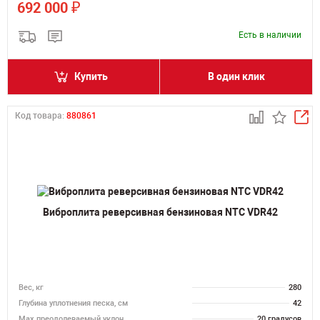
₽
692 000
Есть в наличии
Купить
В один клик
Код товара:
880861
Виброплита реверсивная бензиновая NTC VDR42
Вес, кг
280
Глубина уплотнения песка, см
42
Max преодолеваемый уклон
20 градусов