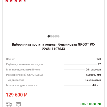
Виброплита поступательная бензиновая GROST PC-
2248 H 107643
Вес, кг
120
Глубина уплотнения песка, см
27
Max преодолеваемый уклон
20 градусов
Размер опорной плиты (ДхШ)
590х500 мм
Тип двигателя
Бензиновый
Мощность двигателя, л.с.
4,8 л.с.
₽
129 600
Есть в наличии