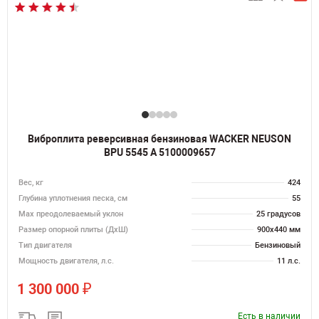
Виброплита реверсивная бензиновая WACKER NEUSON
BPU 5545 A 5100009657
Вес, кг
424
Глубина уплотнения песка, см
55
Max преодолеваемый уклон
25 градусов
Размер опорной плиты (ДхШ)
900x440 мм
Тип двигателя
Бензиновый
Мощность двигателя, л.с.
11 л.с.
₽
1 300 000
Есть в наличии