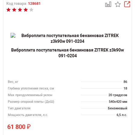
Код товара:
128681
Виброплита поступательная бензиновая ZITREK z3k90w
091-0204
Вес, кг
86
Глубина уплотнения песка, см
18
Max преодолеваемый уклон
20 градусов
Размер опорной плиты (ДхШ)
540х420 мм
Тип двигателя
Бензиновый
Мощность двигателя, л.с.
6,5 л.с.
₽
61 800