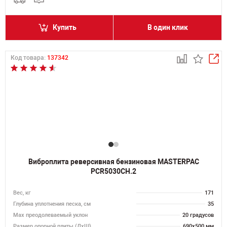
Купить
В один клик
Код товара:
137342
Виброплита реверсивная бензиновая MASTERPAC
PCR5030CH.2
Вес, кг
171
Глубина уплотнения песка, см
35
Max преодолеваемый уклон
20 градусов
Размер опорной плиты (ДхШ)
690х500 мм