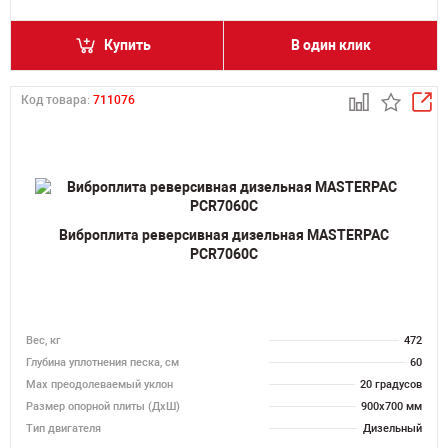
Купить
В один клик
Код товара:
711076
Виброплита реверсивная дизельная MASTERPAC
PCR7060C
Вес, кг
472
Глубина уплотнения песка, см
60
Max преодолеваемый уклон
20 градусов
Размер опорной плиты (ДхШ)
900х700 мм
Тип двигателя
Дизельный