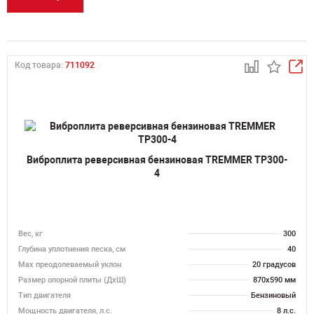
Код товара:
711092
Виброплита реверсивная бензиновая TREMMER TP300-
4
Вес, кг
300
Глубина уплотнения песка, см
40
Max преодолеваемый уклон
20 градусов
Размер опорной плиты (ДхШ)
870х590 мм
Тип двигателя
Бензиновый
Мощность двигателя, л.с.
8 л.с.