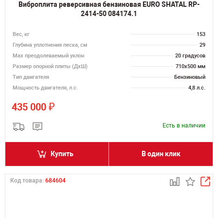
Виброплита реверсивная бензиновая EURO SHATAL RP-
2414-50 084174.1
Вес, кг
153
Глубина уплотнения песка, см
29
Max преодолеваемый уклон
20 градусов
Размер опорной плиты (ДхШ)
710х500 мм
Тип двигателя
Бензиновый
Мощность двигателя, л.с.
4,8 л.с.
₽
435 000
Есть в наличии
Купить
В один клик
Код товара:
684604