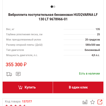
Виброплита поступательная бензиновая HUSQVARNA LF
130 LT 9678966-01
Вес, кг
135
Глубина уплотнения песка, см
25
Max преодолеваемый уклон
20 градусов
Размер опорной плиты (ДхШ)
580х500 мм
Тип двигателя
Бензиновый
Мощность двигателя, л.с.
4,8 л.с.
₽
355 300
Есть в наличии
Купить
В один клик
Код товара:
137377