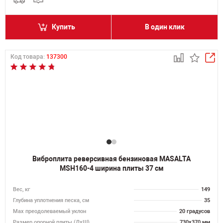
Купить
В один клик
Код товара:
137300
Виброплита реверсивная бензиновая MASALTA
MSH160-4 ширина плиты 37 см
Вес, кг
149
Глубина уплотнения песка, см
35
Max преодолеваемый уклон
20 градусов
Размер опорной плиты (ДхШ)
730х370 мм