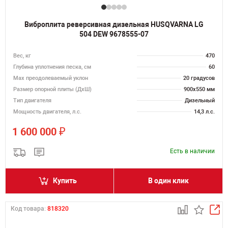
Виброплита реверсивная дизельная HUSQVARNA LG
504 DEW 9678555-07
Вес, кг
470
Глубина уплотнения песка, см
60
Max преодолеваемый уклон
20 градусов
Размер опорной плиты (ДхШ)
900х550 мм
Тип двигателя
Дизельный
Мощность двигателя, л.с.
14,3 л.с.
₽
1 600 000
Есть в наличии
Купить
В один клик
Код товара:
818320