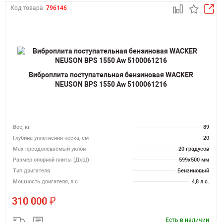
Код товара:
796146
Виброплита поступательная бензиновая WACKER
NEUSON BPS 1550 Aw 5100061216
Вес, кг
89
Глубина уплотнения песка, см
20
Max преодолеваемый уклон
20 градусов
Размер опорной плиты (ДхШ)
599х500 мм
Тип двигателя
Бензиновый
Мощность двигателя, л.с.
4,8 л.с.
₽
310 000
Есть в наличии