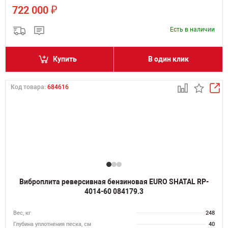
₽
722 000
Есть в наличии
Купить
В один клик
Код товара:
684616
Виброплита реверсивная бензиновая EURO SHATAL RP-
4014-60 084179.3
Вес, кг
248
Глубина уплотнения песка, см
40